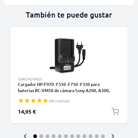
También te puede gustar
CARGADORES
Cargador NP-F970 -F550 -F750 -F330 para
baterías BC-VM50 de cámara Sony A200, A300,
A350, A700, HXR-MC2500 HXR-NX100 NX5 HDR-
(68 reseñas)
FX1 FX7 FX1000 DSR-PD150 de CELLONIC
14,95 €