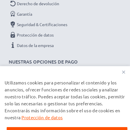
Derecho de devolución
Garantía
Seguridad & Certificaciones
Protección de datos
Datos de la empresa
NUESTRAS OPCIONES DE PAGO
×
Utilizamos cookies para personalizar el contenido y los
NUESTROS PARTNERS DE ENVÍO
anuncios, ofrecer funciones de redes sociales y analizar
nuestro tráfico. Puedes aceptar todas las cookies, permitir
solo las necesarias o gestionar tus preferencias.
© subtel.es 2026
Encontrarás más información sobre el uso de cookies en
Todos los precios incluyen IVA y excluyen los costos de envío.
Tenga en cuenta que todas las marcas registradas que
nuestra
Protección de datos
aparecen son propiedad de sus respectivos dueños y se
mencionan en nuestras páginas web exclusivamente para