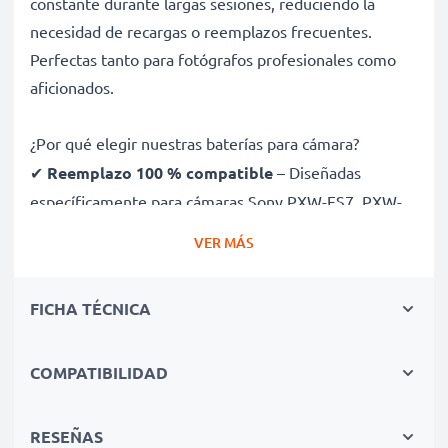
constante durante largas sesiones, reduciendo la
necesidad de recargas o reemplazos frecuentes.
Perfectas tanto para fotógrafos profesionales como
aficionados.
¿Por qué elegir nuestras baterías para cámara?
✔
Reemplazo 100 % compatible
– Diseñadas
específicamente para cámaras Sony PXW-FS7, PXW-
FS7M2, PMW-EX1r y más. Haz clic en la pestaña de
VER MÁS
compatibilidades para ver la lista completa
✔
Capacidad garantizada de 5200mAh
– Ofrece
FICHA TÉCNICA
5200mAh 14.4V para sesiones largas con menos
interrupciones
✔
Tecnología avanzada Ion de litio
– Potencia
COMPATIBILIDAD
estable, mayor vida útil y rendimiento eficiente con
numerosos ciclos de carga
RESEÑAS