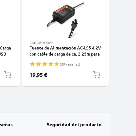
CARGADORES
ACCESORI
 Carga
Fuente de Alimentación AC-LS5 4.2V
Palo self
USB
con cable de carga de ca. 2,25m para
- Trípode
s y la
cámaras Sony Cyber-shot DSC-H3 -H7
disparad
(39 reseñas)
SC-
-H9 -H10 -H50 DSC-W1 -W12 -W30 -
móviles, 
C-
W50 -W180 DSC-P200 DSC-V1 -V3 -
Smartpho
Precio es
19,95 €
10,95 €
Dummy Battery de subtel
señas
Seguridad del producto