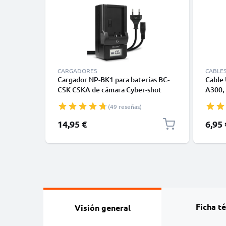
CARGADORES
CABLE
Cargador NP-BK1 para baterías BC-
Cable
CSK CSKA de cámara Cyber-shot
A300,
DSC-S750 S780 DSC-S950 S980 DSC-
H90 – 
(49 reseñas)
W180 W190 DSC-W370 MHS-CM5
2.0, c
MHS-PM1 MHS-PM5 de CELLONIC
negro
14,95 €
6,95 
Ficha t
Visión general