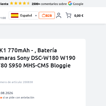
elente
2500+
comentarios sobre
Google
B2B
0,00 €
▾
Minicarro Toggle
21:00
K1 770mAh - , Batería
camaras Sony DSC-W180 W190
80 S950 MHS-CM5 Bloggie
mero de artículo: 200838
.08.2026
to
si se pide con antelación