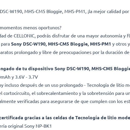
DSC-W190, MHS-CM5 Bloggie, MHS-PM1, ¡la mejor calidad por e
los momentos menos oportunos?
lidad de CELLONIC, podrás disfrutar de una mayor autonomía y fl
a para
Sony DSC-W190, MHS-CM5 Bloggie, MHS-PM1
y otros 
ratos prolongado y libre de preocupaciones por la duración de 
longado de tu dispositivo Sony DSC-W190, MHS-CM5 Blogg
0mAh y 3.6V - 3.7V
y incluso después de un uso prolongado - Tecnología de litio 
l cortocircuito, el sobrecalentamiento y la sobretensión para una
dualmente verificadas para asegurarse de que cumplen con los es
certificada gracias a las celdas de Tecnología de litio mod
ría original Sony NP-BK1