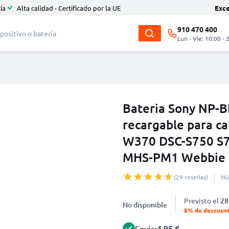
ía
Alta calidad - Certificado por la UE
Exc
910 470 400
Lun - Vie: 10:00 - 
Bateria Sony NP-B
recargable para 
W370 DSC-S750 S7
MHS-PM1 Webbie
(29 reseñas)
Nú
Previsto el
28
No disponible
5% de descuen
4.95 €
Envío: