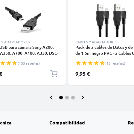
S Y ADAPTADORES
CABLES Y ADAPTADORES
 USB para cámara Sony A200,
Pack de 2 cables de Datos y de
 A350, A700, A100, A330, DSC-
de 1.5m negro PVC - 2 Cables 
Mini USB B de 8 pines a USB A
para la transferencia de archivo
(155 reseñas)
(15 reseñas)
able de datos y carga de PVC
carga cámaras de fotos Sony D
 de 1,5 m de CELLONIC
H300 DSC-H400 DSC-W800 DS
€
9,95 €
W810 DSC-W830, DSLR-A900
écnica
Compatibilidad
Re