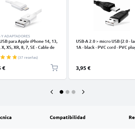
S Y ADAPTADORES
USB para Apple iPhone 14, 13,
USB-A 2.0 > micro USB (2.0 - la
 X, XS, XR, 8, 7, SE - Cable de
1A - black - PVC cord - PVC plu
y Carga para smartphones de
(37 reseñas)
5 €
3,95 €
écnica
Compatibilidad
Re