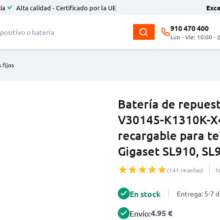
ía
Alta calidad - Certificado por la UE
Exc
910 470 400
Lun - Vie: 10:00 - 
 fijos
Batería de repues
V30145-K1310K-X4
recargable para t
Gigaset SL910, SL
(141 reseñas)
N
En stock
Entrega: 5-7 d
4.95 €
Envío: