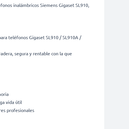
éfonos inalámbricos Siemens Gigaset SL910,
 para teléfonos Gigaset SL910 / SL910A /
adera, segura y rentable con la que
moria
a vida útil
res profesionales