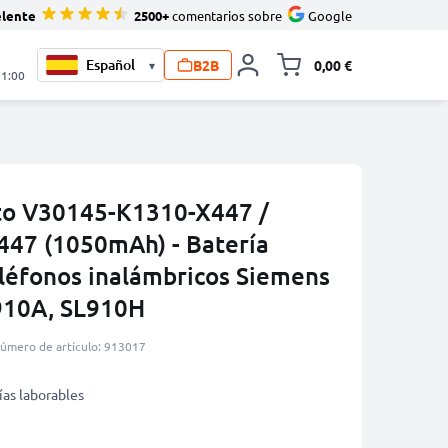
elente
2500+
comentarios sobre
Google
B2B
0,00 €
▾
Minicarro Toggle
21:00
to V30145-K1310-X447 /
47 (1050mAh) - Batería
eléfonos inalámbricos Siemens
910A, SL910H
úmero de artículo: 913017
ías laborables