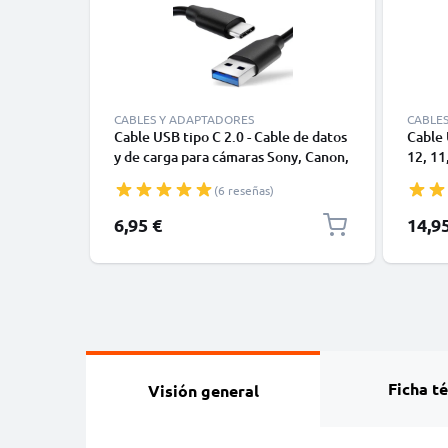
CABLES Y ADAPTADORES
CABLE
Cable USB tipo C 2.0 - Cable de datos
Cable 
y de carga para cámaras Sony, Canon,
12, 11,
GoPro, Panasonic Lumix o móviles
Datos 
(6 reseñas)
Moto Z, Huawei, Xiaomi - 1,0m Cable
1m
cargador USB tipo C
6,95 €
14,9
Ficha t
Visión general