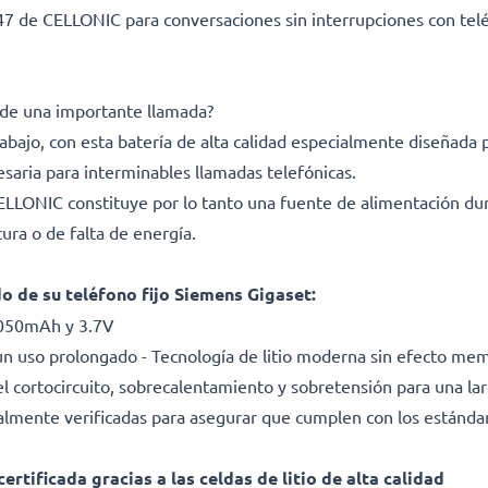
 de CELLONIC para conversaciones sin interrupciones con tel
 de una importante llamada?
rabajo, con esta batería de alta calidad especialmente diseñada
saria para interminables llamadas telefónicas.
CELLONIC constituye por lo tanto una fuente de alimentación dur
ura o de falta de energía.
o de su teléfono fijo Siemens Gigaset:
1050mAh y 3.7V
 uso prolongado - Tecnología de litio moderna sin efecto me
el cortocircuito, sobrecalentamiento y sobretensión para una larg
dualmente verificadas para asegurar que cumplen con los estánda
ertificada gracias a las celdas de litio de alta calidad