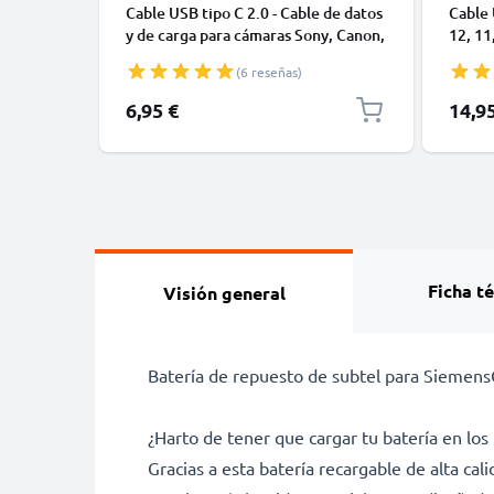
Cable USB tipo C 2.0 - Cable de datos
Cable 
y de carga para cámaras Sony, Canon,
12, 11,
GoPro, Panasonic Lumix o móviles
Datos 
(6 reseñas)
Moto Z, Huawei, Xiaomi - 1,0m Cable
1m
cargador USB tipo C
6,95 €
14,9
Ficha t
Visión general
Batería de repuesto de subtel para SiemensGi
¿Harto de tener que cargar tu batería en 
Gracias a esta batería recargable de alta cal