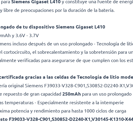
a para
Siemens Gigaset L410
y constituye una fuente de energí
 libre de preocupaciones por la duración de la batería.
ongado de tu dispositivo Siemens Gigaset L410
0mAh y 3.6V - 3.7V
mens incluso después de un uso prolongado - Tecnología de li
l cortocircuito, el sobrecalentamiento y la sobretensión para una
dualmente verificadas para asegurarse de que cumplen con los es
certificada gracias a las celdas de Tecnología de litio mod
tería original Siemens F39033-V328-C901,S30852-D2240-X1,V
 de repuesto de gran capacidad
250mAh
para un uso prolongado 
as temperaturas - Especialmente resistente a la intemperie
Máxima potencia y rendimiento para hasta 1000 ciclos de carga
uesto F39033-V328-C901,S30852-D2240-X1,V30145-K1310-X448