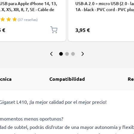
USB para Apple iPhone 14, 13,
USB-A 2.0 > micro USB (2.0 - la
 X, XS, XR, 8, 7, SE - Cable de
1A - black - PVC cord - PVC plu
y Carga para smartphones de
(37 reseñas)
5 €
3,95 €
écnica
Compatibilidad
Re
gaset L410, ¡la mejor calidad por el mejor precio!
los momentos menos oportunos?
idad de subtel, podrás disfrutar de una mayor autonomía y flexib