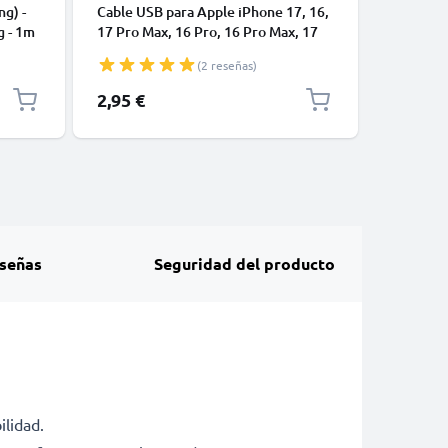
ng) -
Cable USB para Apple iPhone 17, 16,
Cable US
g - 1m
17 Pro Max, 16 Pro, 16 Pro Max, 17
de Datos
Pro, 16e, 16 Plus Samsung Galaxy
blanco 
(2 reseñas)
S25 Ultra, S25 Google Pixel 10, 9a,
10 Pro, 10 Pro XL Xiaomi 15 Ultra,
2,95 €
4,95 €
Redmi Note 14 Pro+, Note 14 Pro,
15T Pro OnePlus 13 - Cable de Carga
y Datos 1m
señas
Seguridad del producto
ilidad.