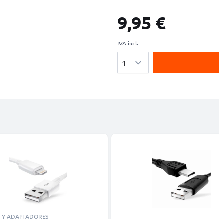
9,95 €
IVA incl.
Cantidad
S Y ADAPTADORES