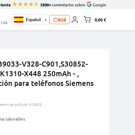
elente
2500+
comentarios sobre
Google
B2B
0,00 €
▾
Minicarro Toggle
21:00
F39033-V328-C901,S30852-
K1310-X448 250mAh - ,
ción para teléfonos Siemens
mero de artículo: 913022
ías laborables