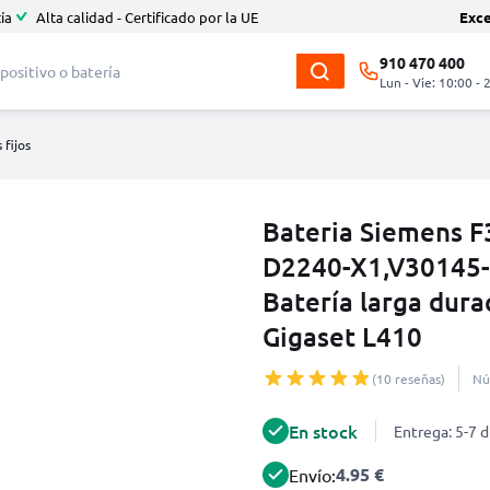
ía
Alta calidad - Certificado por la UE
Exc
910 470 400
Lun - Vie: 10:00 - 
 fijos
Bateria Siemens 
D2240-X1,V30145-
Batería larga dura
Gigaset L410
(10 reseñas)
Nú
En stock
Entrega: 5-7 d
4.95 €
Envío: