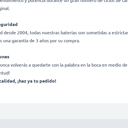
rendimiento y potencia durante un gran número de ciclos de ca
ginal.
eguridad
ad desde 2004, todas nuestras baterías son sometidas a estricta
s una garantía de 3 años por su compra.
iones
ca volverás a quedarte con la palabra en la boca en medio de u
ntud!
calidad, ¡haz ya tu pedido!