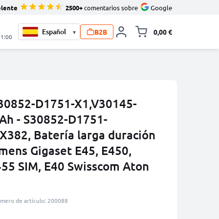
elente
2500+
comentarios sobre
Google
B2B
0,00 €
▾
Minicarro Toggle
21:00
S30852-D1751-X1,V30145-
h - S30852-D1751-
382, Batería larga duración
emens Gigaset E45, E450,
455 SIM, E40 Swisscom Aton
mero de artículo: 200088