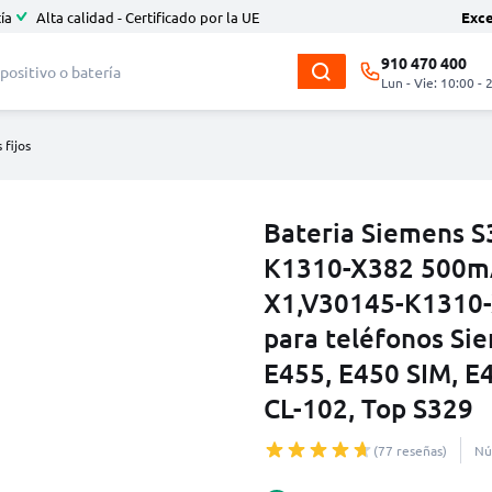
ía
Alta calidad - Certificado por la UE
Exc
910 470 400
Lun - Vie: 10:00 - 
 fijos
Bateria Siemens 
K1310-X382 500mA
X1,V30145-K1310-X
para teléfonos Si
E455, E450 SIM, E
CL-102, Top S329
(77 reseñas)
Nú