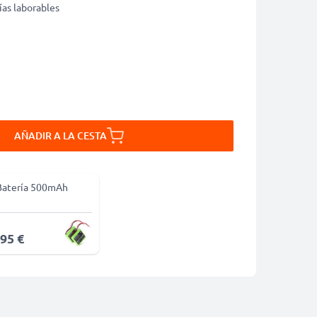
ías laborables
AÑADIR A LA CESTA
Batería 500mAh
,95 €