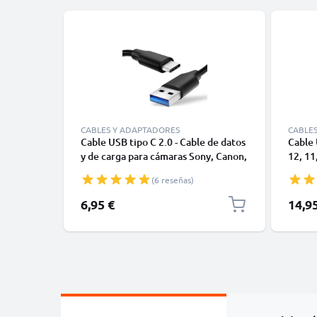
CABLES Y ADAPTADORES
CABLE
Cable USB tipo C 2.0 - Cable de datos
Cable 
y de carga para cámaras Sony, Canon,
12, 11,
GoPro, Panasonic Lumix o móviles
Datos 
(6 reseñas)
Moto Z, Huawei, Xiaomi - 1,0m Cable
1m
cargador USB tipo C
6,95 €
14,9