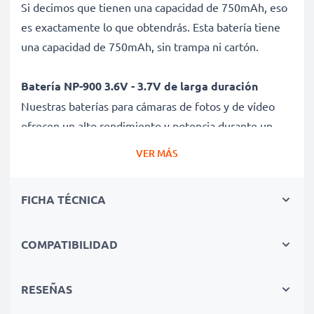
Si decimos que tienen una capacidad de 750mAh, eso
es exactamente lo que obtendrás. Esta batería tiene
una capacidad de 750mAh, sin trampa ni cartón.
Batería NP-900 3.6V - 3.7V de larga duración
Nuestras baterías para cámaras de fotos y de vídeo
ofrecen un alto rendimiento y potencia durante un
gran número de ciclos de carga, así como tiempos de
VER MÁS
funcionamiento que igualan o superan a los de tu
batería original.
FICHA TÉCNICA
Calidad superior y altos estándares de seguridad
Como especialistas en baterías de alta calidad desde
COMPATIBILIDAD
2004, todas nuestras baterías son sometidas a
estrictas y rigurosas pruebas durante todo el proceso
RESEÑAS
de producción. Por eso te ofrecemos una garantía de 3