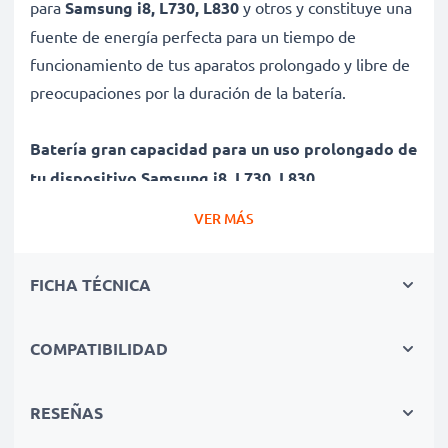
para
Samsung i8, L730, L830
y otros y constituye una
fuente de energía perfecta para un tiempo de
funcionamiento de tus aparatos prolongado y libre de
preocupaciones por la duración de la batería.
Batería gran capacidad para un uso prolongado de
tu dispositivo Samsung i8, L730, L830
✔ Batería recargable con gran capacidad 650mAh y
VER MÁS
3.6V - 3.7V
✔ Máximo rendimiento de tu dispositivo Samsung
FICHA TÉCNICA
incluso después de un uso prolongado - Tecnología de
litio moderna sin efecto memoria
✔ Seguridad certificada - Protección contra el
COMPATIBILIDAD
cortocircuito, el sobrecalentamiento y la sobretensión
para una larga vida útil
RESEÑAS
✔ Todas las celdas de la batería son individualmente