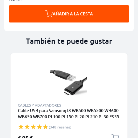
AÑADIR A LA CESTA
También te puede gustar
CABLES Y ADAPTADORES
Cable USB para Samsung i8 WB500 WB5500 WB600
WB650 WB700 PL100 PL150 PL20 PL210 PL50 ES55
ES65 ES70 ES75 ST65 ST500 ST30 L100 TL220 -
(348 reseñas)
Cable de Carga y Datos 1.5m negro PVC
6,95 €