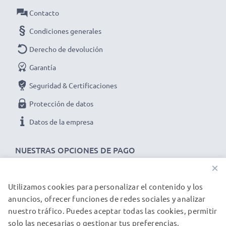
Datos técnicos del battery pack de repuesto SLB-
Contacto
0937 para tu dispositivo Samsung i8, L730, L830:
Condiciones generales
Marca:
CELLONIC
Derecho de devolución
Capacidad
: 650mAh
Voltaje
: 3.6V - 3.7V
Garantía
Tecnología
: Ion de litio
Seguridad & Certificaciones
Dimensiones
: 40.00 x 35.94 x 6.30mm
Protección de datos
Color
: negro
Datos de la empresa
★ 3 años de garantía ★
Somos un distribuidor internacional especializado en
NUESTRAS OPCIONES DE PAGO
productos de alta calidad. ¡Por esa razón ofrecemos 3
×
años de garantía!
Utilizamos cookies para personalizar el contenido y los
NUESTROS PARTNERS DE ENVÍO
anuncios, ofrecer funciones de redes sociales y analizar
nuestro tráfico. Puedes aceptar todas las cookies, permitir
solo las necesarias o gestionar tus preferencias.
© subtel.es 2026