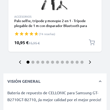
ACCESORIOS
Palo selfie, trípode y monopie 2 en 1 - Trípode
plegable de 1 m con disparador Bluetooth para
teléfonos móviles, cámara digital y compacta,
(74 reseñas)
Smartphone, iPhone, GoPro - Negro
Precio especial
10,95 €
Precio normal
15,95 €
VISIÓN GENERAL
Batería de repuesto de CELLONIC para Samsung GT-
B2710GT-B2710, ¡la mejor calidad por el mejor precio!