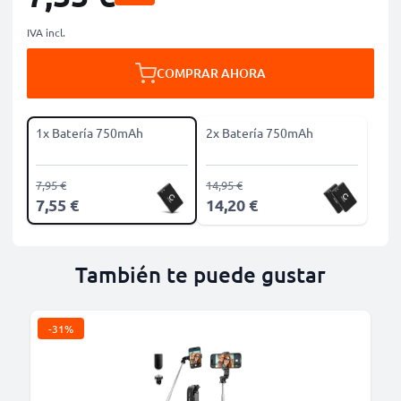
IVA incl.
COMPRAR AHORA
1x Batería 750mAh
2x Batería 750mAh
7,95 €
14,95 €
7,55 €
14,20 €
También te puede gustar
-31%