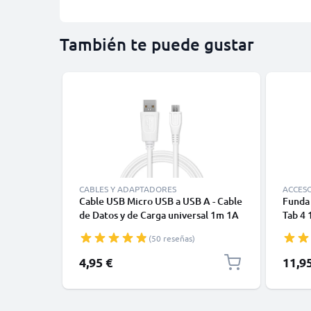
También te puede gustar
CABLES Y ADAPTADORES
ACCES
Cable USB Micro USB a USB A - Cable
Funda 
de Datos y de Carga universal 1m 1A
Tab 4 
blanco PVC
T533 /
(50 reseñas)
Cuero 
tablet
4,95 €
11,9
color 
Bookst
tablet