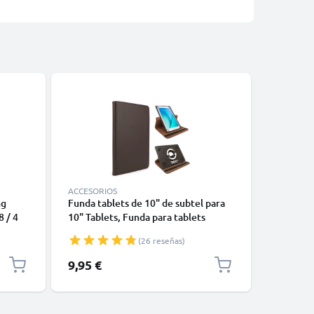
ACCESORIOS
ACCESORI
ng
Funda tablets de 10" de subtel para
Funda de
8 / 4
10" Tablets, Funda para tablets
Tab 4 10
 Pro
marrón de Cuero artificial con
T533 / S
(26 reseñas)
e Carga
soporte giratorio y cinta elástica
Cuero art
tablet c
9,95 €
11,95 €
color neg
Funda co