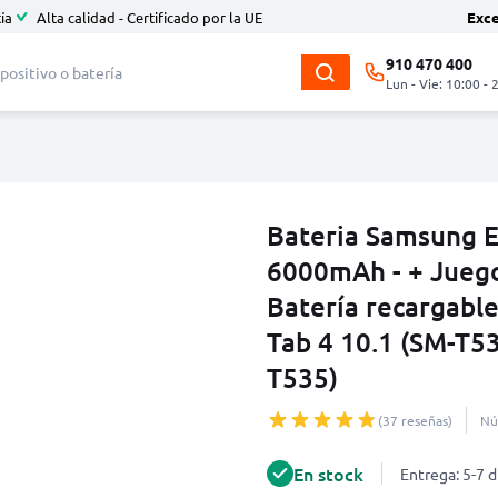
ía
Alta calidad - Certificado por la UE
Exc
910 470 400
Lun - Vie: 10:00 - 
Bateria Samsung 
6000mAh - + Juego
Batería recargabl
Tab 4 10.1 (SM-T
T535)
(37 reseñas)
Nú
En stock
Entrega: 5-7 d