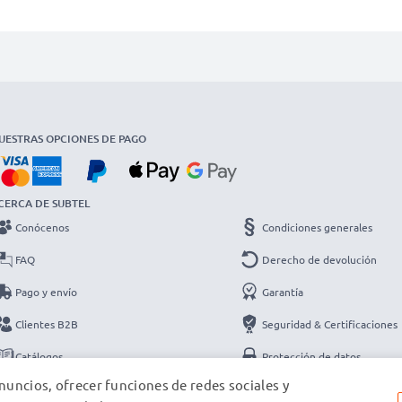
UESTRAS OPCIONES DE PAGO
CERCA DE SUBTEL
Conócenos
Condiciones generales
FAQ
Derecho de devolución
Pago y envío
Garantía
Clientes B2B
Seguridad & Certificaciones
Catálogos
Protección de datos
nuncios, ofrecer funciones de redes sociales y
Contacto
Datos de la empresa