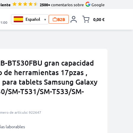
elente
2500+
comentarios sobre
Google
B2B
0,00 €
▾
Minicarro Toggle
21:00
EB-BT530FBU gran capacidad
 de herramientas 17pzas ,
e para tablets Samsung Galaxy
530/SM-T531/SM-T533/SM-
mero de artículo: 922647
ías laborables