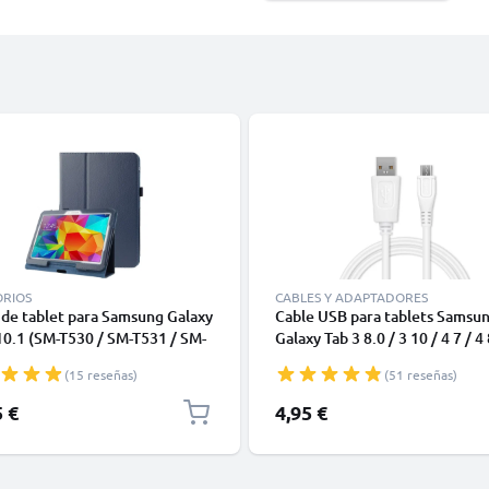
ORIOS
CABLES Y ADAPTADORES
de tablet para Samsung Galaxy
Cable USB para tablets Samsu
10.1 (SM-T530 / SM-T531 / SM-
Galaxy Tab 3 8.0 / 3 10 / 4 7 / 4 
 SM-T535), Funda libro de
10 / A 7 / A 10 / E 9.6 / S 10.5 /
(15 reseñas)
(51 reseñas)
artificial, Protector para
8.4 / Galaxy Note 8.0 - Cable d
 con función de soporte de
y Datos 2.0 1m 1A blanco PVC
5 €
4,95 €
azul oscuro, Flip Cover
yle - Funda con tapa para
 PC