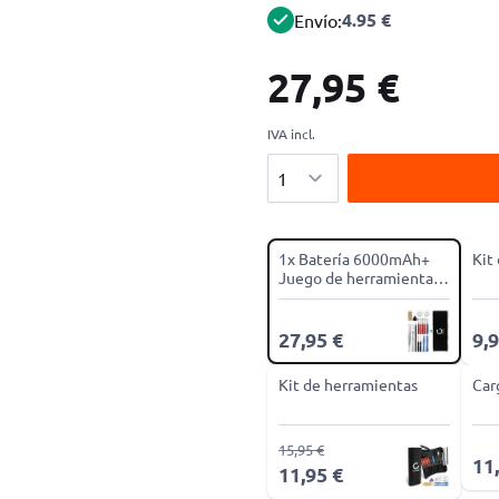
4.95 €
Envío:
27,95 €
IVA incl.
Cantidad
1x Batería 6000mAh+
Kit
Juego de herramientas
17pzas
27,95 €
9,9
Kit de herramientas
Car
15,95 €
11
11,95 €