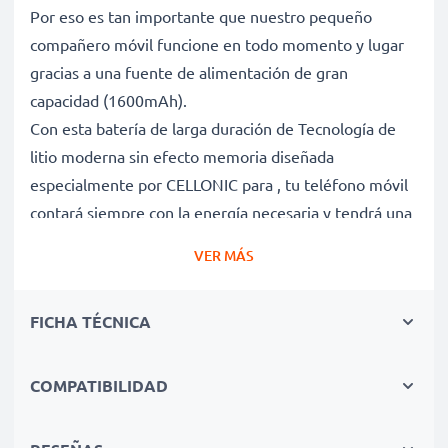
Por eso es tan importante que nuestro pequeño
compañero móvil funcione en todo momento y lugar
gracias a una fuente de alimentación de gran
capacidad (1600mAh).
Con esta batería de larga duración de Tecnología de
litio moderna sin efecto memoria diseñada
especialmente por CELLONIC para , tu teléfono móvil
contará siempre con la energía necesaria y tendrá una
vida útil más larga.
VER MÁS
Batería gran capacidad para horas y horas de
FICHA TÉCNICA
llamadas, whatsapps o música con tu móvil
✔ Batería recargable con gran capacidad 1600mAh y
3.6V - 3.7V
COMPATIBILIDAD
✔ Máximo rendimiento de tu smartphone incluso
después de un uso prolongado - Tecnología de litio