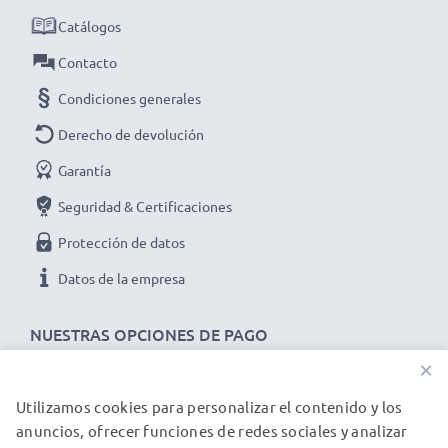
✔ Funcional en temperaturas bajo cero y altas
Catálogos
temperaturas - Especialmente resistente a la
Contacto
intemperie
Condiciones generales
✔ Prolonga la vida útil de tu dispositivo - Máxima
potencia y rendimiento para hasta 1000 ciclos de carga
Derecho de devolución
Garantía
Seguridad & Certificaciones
Datos técnicos del battery pack
EB-F1A2G
de
Protección de datos
repuesto para tu teléfono :
Marca:
CELLONIC
Datos de la empresa
Capacidad
: 1600mAh
Voltaje
NUESTRAS OPCIONES DE PAGO
: 3.6V - 3.7V
Tecnología
: Ion de litio
×
Dimensiones
: 58.50 x 46.00 x 5.20mm
Utilizamos cookies para personalizar el contenido y los
NUESTROS PARTNERS DE ENVÍO
★ 3 años de garantía ★
anuncios, ofrecer funciones de redes sociales y analizar