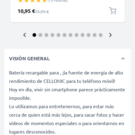
(74 reseñas)
Smartphone, iPhone, GoPro - Negro
Precio especial
10,95 €
Precio normal
15,95 €
VISIÓN GENERAL
Batería recargable para , ¡la fuente de energía de alto
rendimiento de CELLONIC para tu teléfono móvil!
Hoy en día, vivir sin smartphone parece prácticamente
imposible.
Lo utilizamos para entretenernos, para estar más
cerca de quien está más lejos, para sacar fotos y hacer
vídeos de momentos especiales o para orientarnos en
lugares desconocidos.