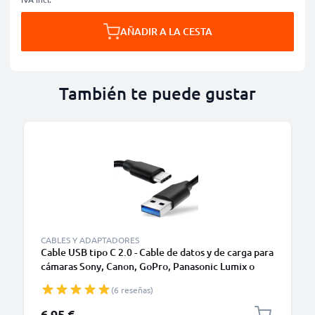
AÑADIR A LA CESTA
También te puede gustar
CABLES Y ADAPTADORES
Cable USB tipo C 2.0 - Cable de datos y de carga para
cámaras Sony, Canon, GoPro, Panasonic Lumix o
móviles Moto Z, Huawei, Xiaomi - 1,0m Cable
(6 reseñas)
cargador USB tipo C
6,95 €