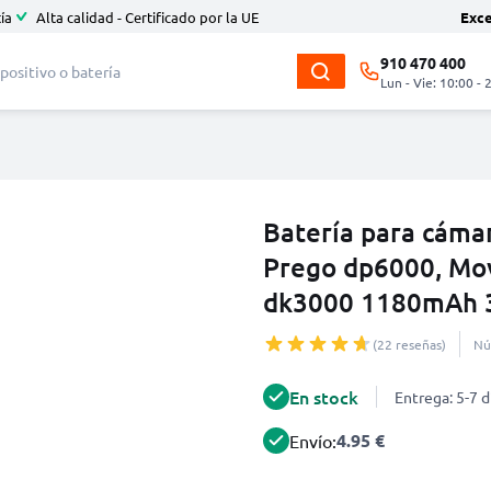
ía
Alta calidad - Certificado por la UE
Exc
910 470 400
Lun - Vie: 10:00 - 
Batería para cámar
Prego dp6000, Mov
dk3000 1180mAh 3
(22 reseñas)
Nú
En stock
Entrega: 5-7 d
4.95 €
Envío: