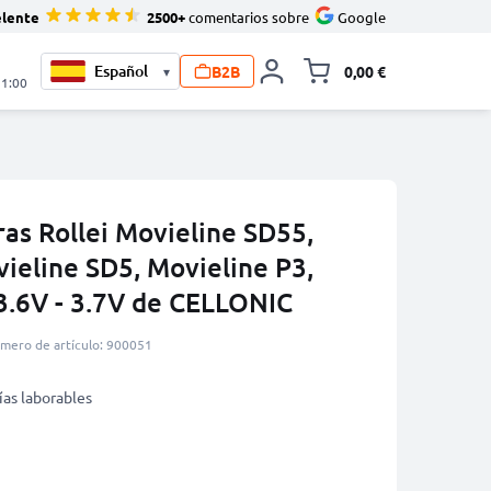
elente
2500+
comentarios sobre
Google
B2B
0,00 €
▾
Minicarro Toggle
21:00
as Rollei Movieline SD55,
ieline SD5, Movieline P3,
.6V - 3.7V de CELLONIC
mero de artículo: 900051
ías laborables