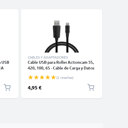
CABLES Y ADAPTADORES
CABLES Y
a USB
Cable USB para Rollei Actioncam 5S,
Cable RC
1A
420, 100, 6S - Cable de Carga y Datos
Movielin
Mini USB 2.0 de 1m 1A negro PVC
Movielin
(2 reseñas)
Cable AV
de Audio
4,95 €
6,95 €
para TV,
Consola