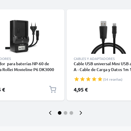
DORES
CABLES Y ADAPTADORES
or para baterías NP-60 de
Cable USB universal Mini USB 
a Rollei Movieline P6 DK3000
A - Cable de Carga y Datos 1m 
0 DT4200 DSX410 DP5300
negro PVC
(54 reseñas)
0 DP 6300 de CELLONIC
5 €
4,95 €