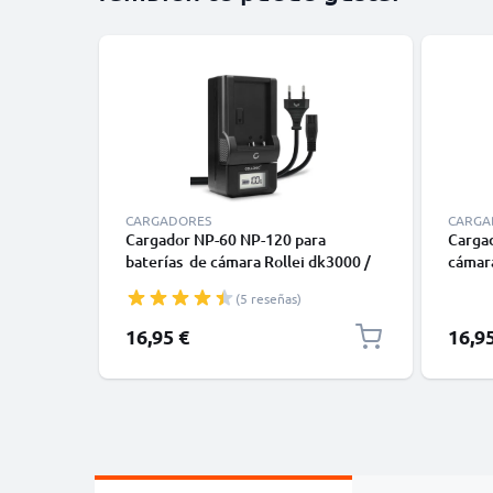
CARGADORES
CARGA
Cargador NP-60 NP-120 para
Cargad
baterías de cámara Rollei dk3000 /
cámar
DSX-410 / dt3200 / dt4200 / Prego
DT320
(5 reseñas)
dp5300 / Prego dp6000 de CELLONIC
DP600
16,95 €
16,9