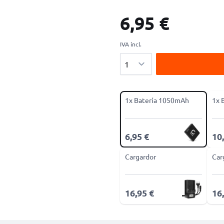
6,95 €
IVA incl.
Cantidad
1x Batería 1050mAh
1x 
6,95 €
10
Cargardor
Car
16,95 €
16