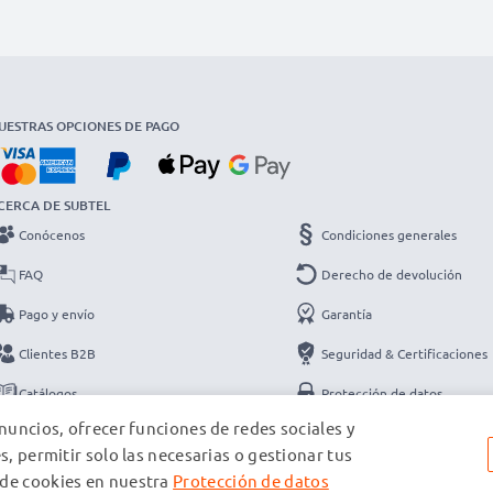
UESTRAS OPCIONES DE PAGO
CERCA DE SUBTEL
Conócenos
Condiciones generales
FAQ
Derecho de devolución
Pago y envío
Garantía
Clientes B2B
Seguridad & Certificaciones
Catálogos
Protección de datos
nuncios, ofrecer funciones de redes sociales y
Contacto
Datos de la empresa
s, permitir solo las necesarias o gestionar tus
 de cookies en nuestra
Protección de datos