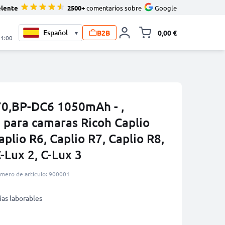
elente
2500+
comentarios sobre
Google
B2B
0,00 €
▾
Minicarro Toggle
21:00
70,BP-DC6 1050mAh - ,
 para camaras Ricoh Caplio
plio R6, Caplio R7, Caplio R8,
-Lux 2, C-Lux 3
mero de artículo: 900001
ías laborables