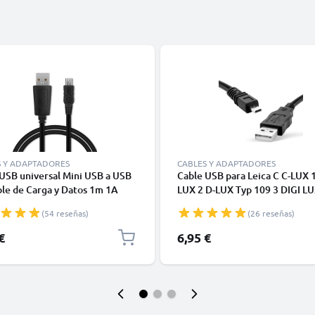
S Y ADAPTADORES
CABLES Y ADAPTADORES
USB universal Mini USB a USB
Cable USB para Leica C C-LUX 1
ble de Carga y Datos 1m 1A
LUX 2 D-LUX Typ 109 3 DIGI LU
 PVC
LUX 1 C-LUX 3 V-LUX Typ 114 -
(54 reseñas)
(26 reseñas)
de Carga y Datos 1.5m negro 
€
6,95 €