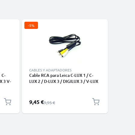
-5%
CABLES Y ADAPTADORES
CABLES Y
 C-
Cable RCA para Leica C-LUX 1 / C-
Cable USB
X 3 V-
LUX 2 / D-LUX 3 / DIGILUX 3 / V-LUX
y de car
 Cable
1 / C-LUX 3 - Cable AV de 0,6m,
GoPro, P
PVC
Conector RCA, Cable de Audio y
Moto Z, 
Video Compuesto para TV, DVD, Blu-
cargador
Precio especial
9,45 €
6,95 €
Precio normal
9,95 €
Ray, Cámara, Consola