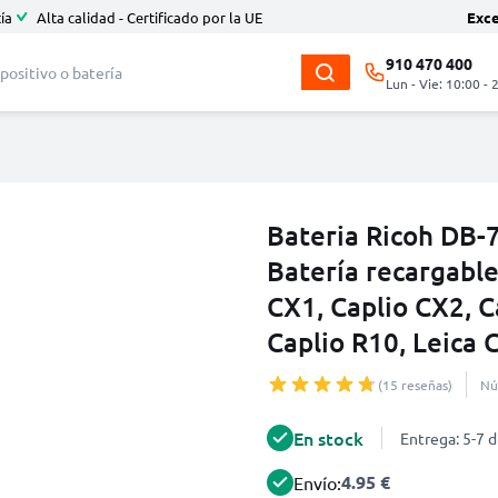
ía
Alta calidad - Certificado por la UE
Exc
910 470 400
Lun - Vie: 10:00 - 
Bateria Ricoh DB-
Batería recargable
CX1, Caplio CX2, Ca
Caplio R10, Leica C
(15 reseñas)
Nú
En stock
Entrega: 5-7 d
4.95 €
Envío: