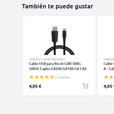
También te puede gustar
CABLES Y ADAPTADORES
CABLE
Cable USB para Ricoh GXR 500G
Cable 
500SE Caplio GX200 GX100 GX CX4
A - Ca
CX3 CX2 CX1 G600 G700 R1 R1s R2
negro
(2 reseñas)
R3 R5 R6 R7 R8 R10 - Cable de Carga
y Datos 1m 1A negro PVC
4,95 €
4,95 