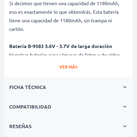
Si decimos que tienen una capacidad de 1180mAh,
eso es exactamente lo que obtendrás. Esta batería
tiene una capacidad de 1180mAh, sin trampa ni
cartón.
Batería B-9583 3.6V - 3.7V de larga duración
Nuestras baterías para cámaras de fotos y de vídeo
ofrecen un alto rendimiento y potencia durante un
VER MÁS
gran número de ciclos de carga, así como tiempos de
funcionamiento que igualan o superan a los de tu
FICHA TÉCNICA
batería original.
Calidad superior y altos estándares de seguridad
COMPATIBILIDAD
Como especialistas en baterías de alta calidad desde
2004, todas nuestras baterías son sometidas a
RESEÑAS
estrictas y rigurosas pruebas durante todo el proceso