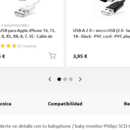
S Y ADAPTADORES
USB para Apple iPhone 14, 13,
USB-A 2.0 > micro USB (2.0 - la
 X, XS, XR, 8, 7, SE - Cable de
1A - black - PVC cord - PVC plu
y Carga para smartphones de
(37 reseñas)
5 €
3,95 €
écnica
Compatibilidad
Re
derte un detalle con tu babyphone / baby monitor Philips SCD-