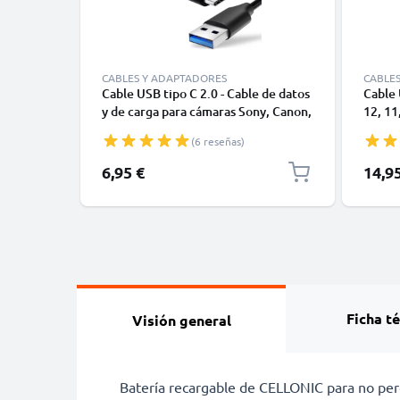
CABLES Y ADAPTADORES
CABLE
Cable USB tipo C 2.0 - Cable de datos
Cable 
y de carga para cámaras Sony, Canon,
12, 11,
GoPro, Panasonic Lumix o móviles
Datos 
(6 reseñas)
Moto Z, Huawei, Xiaomi - 1,0m Cable
1m
cargador USB tipo C
6,95 €
14,9
Ficha t
Visión general
Batería recargable de CELLONIC para no per