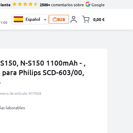
elente
2500+
comentarios sobre
Google
B2B
0,00 €
▾
Minicarro Toggle
21:00
-S150, N-S150 1100mAh - ,
 para Philips SCD-603/00,
3
mero de artículo: 917928
ías laborables