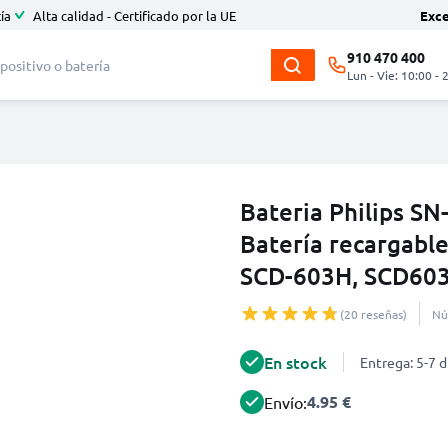
ía
Alta calidad - Certificado por la UE
Exc
910 470 400
Lun - Vie: 10:00 - 
Bateria Philips SN
Batería recargable
SCD-603H, SCD60
(20 reseñas)
Nú
En stock
Entrega: 5-7 d
4.95 €
Envío: