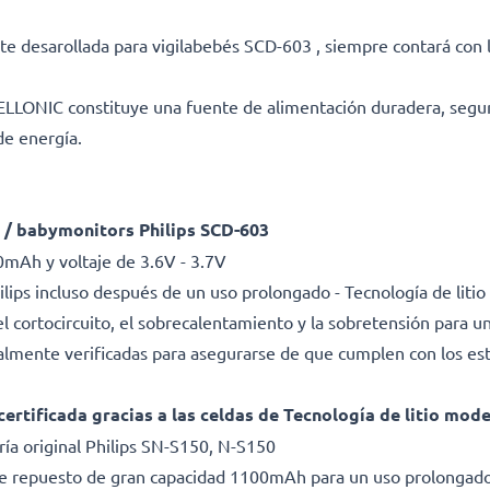
nte desarollada para vigilabebés SCD-603 , siempre contará con 
CELLONIC constituye una fuente de alimentación duradera, segur
de energía.
 / babymonitors Philips SCD-603
0mAh y voltaje de 3.6V - 3.7V
lips incluso después de un uso prolongado - Tecnología de lit
l cortocircuito, el sobrecalentamiento y la sobretensión para una
dualmente verificadas para asegurarse de que cumplen con los es
certificada gracias a las celdas de Tecnología de litio mod
a original Philips SN-S150, N-S150
 de repuesto de gran capacidad 1100mAh para un uso prolongado