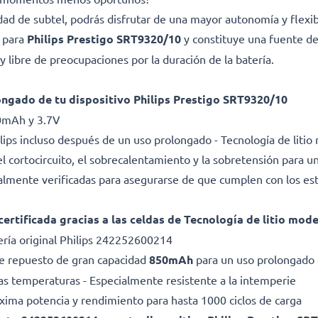
idad de subtel, podrás disfrutar de una mayor autonomía y flexib
a para
Philips Prestigo SRT9320/10
y constituye una fuente de
 libre de preocupaciones por la duración de la batería.
ongado de tu dispositivo Philips Prestigo SRT9320/10
50mAh y 3.7V
lips incluso después de un uso prolongado - Tecnología de liti
l cortocircuito, el sobrecalentamiento y la sobretensión para una
dualmente verificadas para asegurarse de que cumplen con los es
certificada gracias a las celdas de Tecnología de litio mod
ría original Philips 242252600214
 de repuesto de gran capacidad
850mAh
para un uso prolongado 
as temperaturas - Especialmente resistente a la intemperie
Máxima potencia y rendimiento para hasta 1000 ciclos de carga