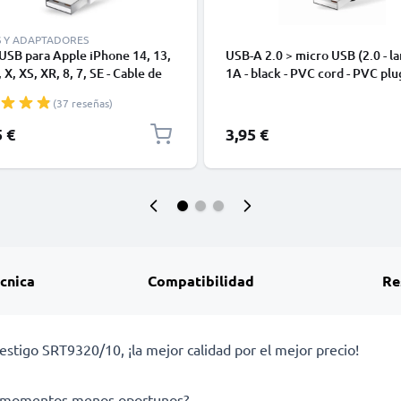
S Y ADAPTADORES
USB para Apple iPhone 14, 13,
USB-A 2.0 > micro USB (2.0 - la
 X, XS, XR, 8, 7, SE - Cable de
1A - black - PVC cord - PVC plu
y Carga para smartphones de
(37 reseñas)
5 €
3,95 €
écnica
Compatibilidad
Re
estigo SRT9320/10, ¡la mejor calidad por el mejor precio!
los momentos menos oportunos?