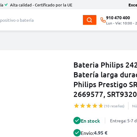
ía
Alta calidad - Certificado por la UE
Exc
910 470 400
Lun - Vie: 10:00 - 
Bateria Philips 2
Batería larga dura
Philips Prestigo 
2669577, SRT9320
(10 reseñas)
Nú
En stock
Entrega: 5-7 d
4.95 €
Envío: