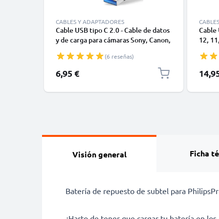
CABLES Y ADAPTADORES
CABLE
Cable USB tipo C 2.0 - Cable de datos
Cable 
y de carga para cámaras Sony, Canon,
12, 11,
GoPro, Panasonic Lumix o móviles
Datos 
(6 reseñas)
Moto Z, Huawei, Xiaomi - 1,0m Cable
1m
cargador USB tipo C
6,95 €
14,9
Ficha t
Visión general
Batería de repuesto de subtel para PhilipsPr
¿Harto de tener que cargar tu batería en 