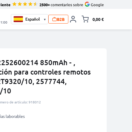
elente
2500+
comentarios sobre
Google
B2B
0,00 €
▾
Minicarro Toggle
21:00
42252600214 850mAh - ,
ción para controles remotos
SRT9320/10, 2577744,
/10
mero de artículo: 918012
ías laborables