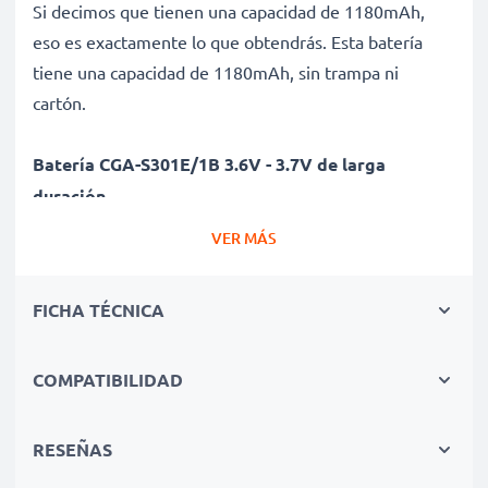
Si decimos que tienen una capacidad de 1180mAh,
eso es exactamente lo que obtendrás. Esta batería
tiene una capacidad de 1180mAh, sin trampa ni
cartón.
Batería CGA-S301E/1B 3.6V - 3.7V de larga
duración
Nuestras baterías para cámaras de fotos y de vídeo
VER MÁS
ofrecen un alto rendimiento y potencia durante un
gran número de ciclos de carga, así como tiempos de
FICHA TÉCNICA
funcionamiento que igualan o superan a los de tu
batería original.
COMPATIBILIDAD
Calidad superior y altos estándares de seguridad
Como especialistas en baterías de alta calidad desde
RESEÑAS
2004, todas nuestras baterías son sometidas a