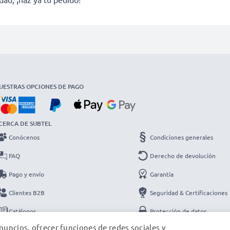
UESTRAS OPCIONES DE PAGO
CERCA DE SUBTEL
Conócenos
Condiciones generales
FAQ
Derecho de devolución
Pago y envío
Garantía
Clientes B2B
Seguridad & Certificaciones
Catálogos
Protección de datos
nuncios, ofrecer funciones de redes sociales y
Contacto
Datos de la empresa