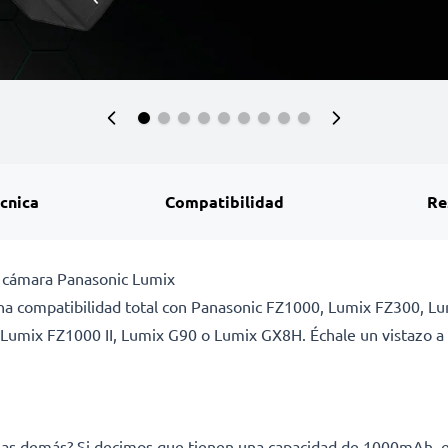
écnica
Compatibilidad
Re
 cámara Panasonic Lumix
una compatibilidad total con Panasonic FZ1000, Lumix FZ300, 
umix FZ1000 II, Lumix G90 o Lumix GX8H. Échale un vistazo a l
e las demás? Si decimos que tienen una capacidad de 1000mAh, 