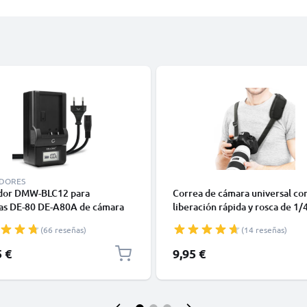
DORES
dor DMW-BLC12 para
Correa de cámara universal co
ías DE-80 DE-A80A de cámara
liberación rápida y rosca de 1/
onic Lumix DMC-FZ1000
"pulgada de tornillo negro (lo
(66 reseñas)
(14 reseñas)
0 FZ200 FZ300 DMC-G7 G5 G6
máxima de 1.50m ajustable)
80 G81 de CELLONIC
5 €
9,95 €