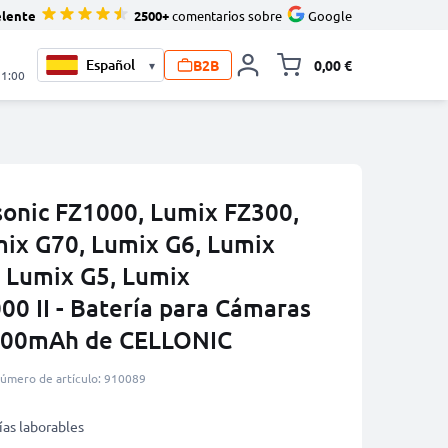
elente
2500+
comentarios sobre
Google
B2B
0,00 €
▾
Minicarro Toggle
21:00
sonic FZ1000, Lumix FZ300,
ix G70, Lumix G6, Lumix
 Lumix G5, Lumix
0 II - Batería para Cámaras
00mAh de CELLONIC
úmero de artículo: 910089
ías laborables