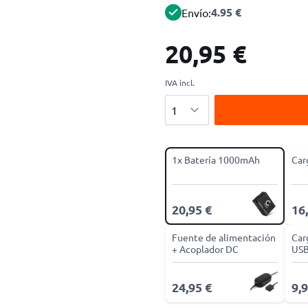
4.95 €
Envío:
20,95 €
IVA incl.
Cantidad
1x Batería 1000mAh
Car
20,95 €
16
Fuente de alimentación
Car
+ Acoplador DC
US
24,95 €
9,9