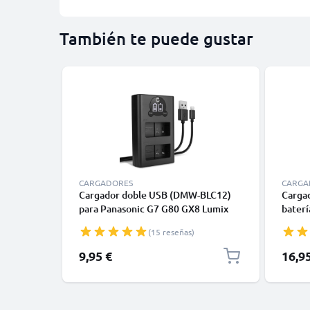
También te puede gustar
CARGADORES
CARGA
Cargador doble USB (DMW-BLC12)
Carga
para Panasonic G7 G80 GX8 Lumix
bater
FZ1000 II FZ300 + 1m + Cable USB de
Panas
(15 reseñas)
CELLONIC
FZ200
G70 G
9,95 €
16,9