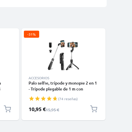
-31%
ACCESORIOS
n
Palo selfie, trípode y monopie 2 en 1
CELLONIC
4
- Trípode plegable de 1 m con
Ajustabl
ngitud
disparador Bluetooth para teléfonos
Cuello d
(74 reseñas)
móviles, cámara digital y compacta,
Cámaras 
Smartphone, iPhone, GoPro - Negro
Compacta
Precio especial
10,95 €
7,95 €
Precio normal
15,95 €
Lumix, N