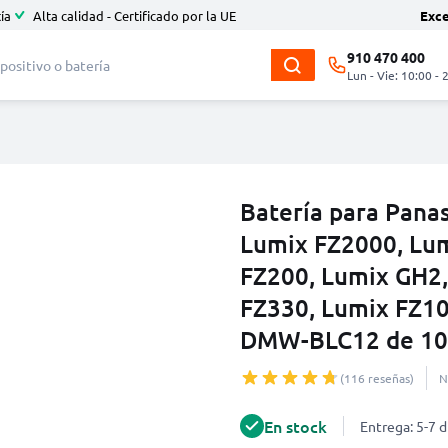
ía
Alta calidad - Certificado por la UE
Exc
910 470 400
Lun - Vie: 10:00 - 
Batería para Pana
Lumix FZ2000, Lum
FZ200, Lumix GH2,
FZ330, Lumix FZ100
DMW-BLC12 de 10
(116 reseñas)
N
En stock
Entrega: 5-7 d