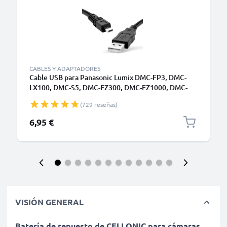
CABLES Y ADAPTADORES
Cable USB para Panasonic Lumix DMC-FP3, DMC-
LX100, DMC-S5, DMC-FZ300, DMC-FZ1000, DMC-
GM5, DMC-GM1, DMC-FZ200, DMC-TZ5, DMC-GX7,
(729 reseñas)
DMC-GF6, DMC-SZ10, DMC-G7, DMC-S1, DMC-GH4,
DMC-GF1, DMC-LX5, DMC-TZ60, DMC-FZ18, DMC-
6,95 €
LX3 - 1.5m, DMW-USBC1 Cable Datos y Carg
VISIÓN GENERAL
Batería de repuesto de CELLONIC para cámaras ,