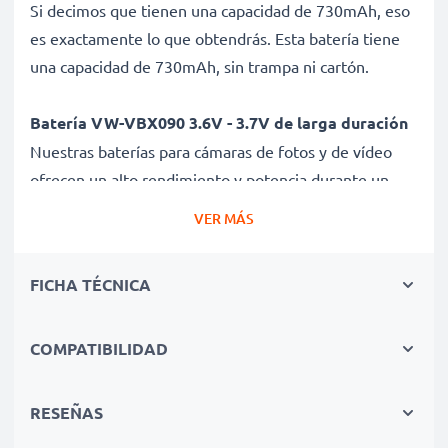
Si decimos que tienen una capacidad de 730mAh, eso
es exactamente lo que obtendrás. Esta batería tiene
una capacidad de 730mAh, sin trampa ni cartón.
Batería VW-VBX090 3.6V - 3.7V de larga duración
Nuestras baterías para cámaras de fotos y de vídeo
ofrecen un alto rendimiento y potencia durante un
gran número de ciclos de carga, así como tiempos de
VER MÁS
funcionamiento que igualan o superan a los de tu
batería original.
FICHA TÉCNICA
Calidad superior y altos estándares de seguridad
Como especialistas en baterías de alta calidad desde
COMPATIBILIDAD
2004, todas nuestras baterías son sometidas a
estrictas y rigurosas pruebas durante todo el proceso
RESEÑAS
de producción. Por eso te ofrecemos una garantía de 3