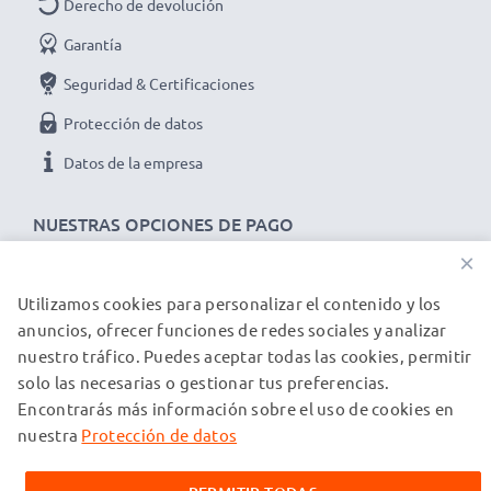
Derecho de devolución
Garantía
Seguridad & Certificaciones
Protección de datos
Datos de la empresa
NUESTRAS OPCIONES DE PAGO
×
Utilizamos cookies para personalizar el contenido y los
NUESTROS PARTNERS DE ENVÍO
anuncios, ofrecer funciones de redes sociales y analizar
nuestro tráfico. Puedes aceptar todas las cookies, permitir
solo las necesarias o gestionar tus preferencias.
© subtel.es 2026
Encontrarás más información sobre el uso de cookies en
Todos los precios incluyen IVA y excluyen los costos de envío.
Tenga en cuenta que todas las marcas registradas que
nuestra
Protección de datos
aparecen son propiedad de sus respectivos dueños y se
mencionan en nuestras páginas web exclusivamente para