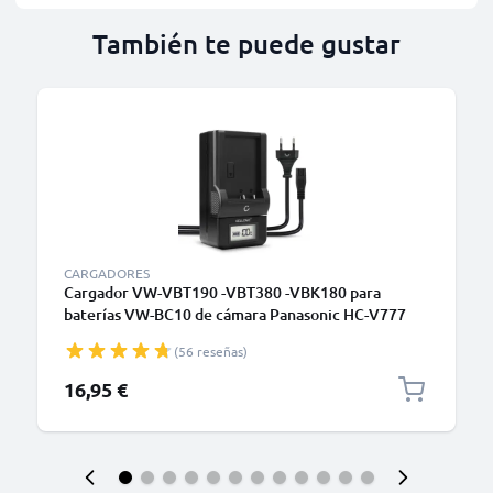
También te puede gustar
CARGADORES
Cargador VW-VBT190 -VBT380 -VBK180 para
baterías VW-BC10 de cámara Panasonic HC-V777
V800 V770 V760 V750 V380 V270 V180 V10 HC-
(56 reseñas)
VXF990 HC-VX980 de CELLONIC
16,95 €