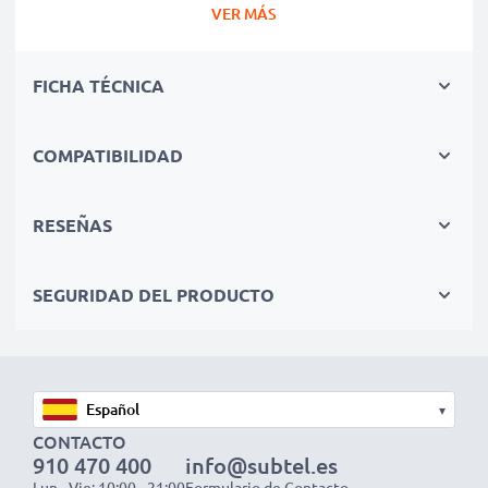
gran número de ciclos de carga, así como tiempos de
VER MÁS
funcionamiento que igualan o superan a los de tu
batería original.
FICHA TÉCNICA
Calidad superior y altos estándares de seguridad
Como especialistas en baterías de alta calidad desde
COMPATIBILIDAD
2004, todas nuestras baterías son sometidas a
estrictas y rigurosas pruebas durante todo el proceso
RESEÑAS
de producción. Por eso te ofrecemos una garantía de 3
años por su compra.
SEGURIDAD DEL PRODUCTO
Sesiones de fotos y grabaciones de vídeo sin
interrupciones
A nadie le gusta quedarse sin batería en los
▾
momentos menos oportunos. Con nuestras baterías
CONTACTO
LI-50B de 730mAh para cámaras Olympus, no volverás
910 470 400
info@subtel.es
Lun - Vie: 10:00 - 21:00
Formulario de Contacto