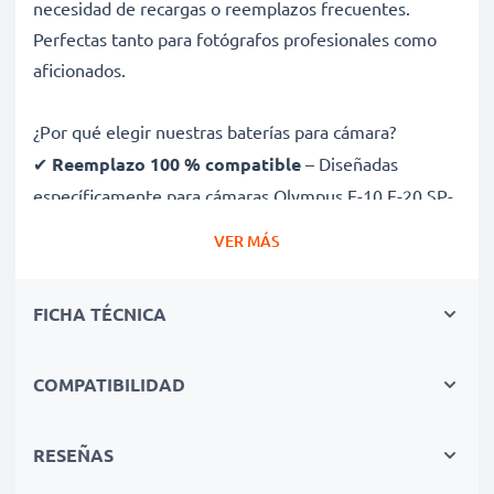
necesidad de recargas o reemplazos frecuentes.
Perfectas tanto para fotógrafos profesionales como
aficionados.
¿Por qué elegir nuestras baterías para cámara?
✔
Reemplazo 100 % compatible
– Diseñadas
específicamente para cámaras Olympus E-10 E-20 SP-
350 SP-320 SP-310 y más. Haz clic en la pestaña de
VER MÁS
compatibilidades para ver la lista completa
✔
Capacidad garantizada de 1400mAh
– Ofrece
FICHA TÉCNICA
1400mAh 3.6V para sesiones largas con menos
interrupciones
✔
Tecnología avanzada Ion de litio
– Potencia
COMPATIBILIDAD
estable, mayor vida útil y rendimiento eficiente con
numerosos ciclos de carga
RESEÑAS
✔
Máxima calidad y seguridad
– Probadas