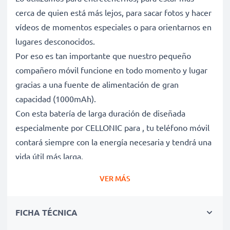
cerca de quien está más lejos, para sacar fotos y hacer
vídeos de momentos especiales o para orientarnos en
lugares desconocidos.
Por eso es tan importante que nuestro pequeño
compañero móvil funcione en todo momento y lugar
gracias a una fuente de alimentación de gran
capacidad (1000mAh).
Con esta batería de larga duración de diseñada
especialmente por CELLONIC para , tu teléfono móvil
contará siempre con la energía necesaria y tendrá una
vida útil más larga.
VER MÁS
Batería gran capacidad para horas y horas de
llamadas, whatsapps o música con tu móvil
FICHA TÉCNICA
✔ Batería recargable con gran capacidad 1000mAh y
3.6V - 3.7V