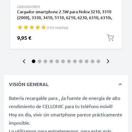
CARGADORES
Cargador smartphone 2.5W para Nokia 3210, 3310
(2000), 3330, 3410, 5110, 6210, 6230, 6310, 6310i,
8210, 8310, 8810, 8850 - Fast charger 0.5A / 500mA
(143 reseñas)
con cable carga de 1.4m para teléfonos móviles
9,95 €
VISIÓN GENERAL
Batería recargable para , ¡la fuente de energía de alto
rendimiento de CELLONIC para tu teléfono móvil!
Hoy en día, vivir sin smartphone parece prácticamente
imposible.
Lo utilizamos para entretenernos, para estar más