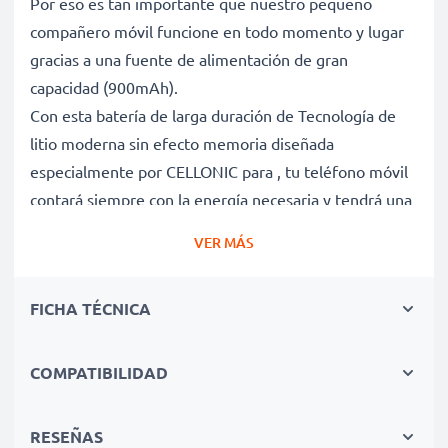
Por eso es tan importante que nuestro pequeño
compañero móvil funcione en todo momento y lugar
gracias a una fuente de alimentación de gran
capacidad (900mAh).
Con esta batería de larga duración de Tecnología de
litio moderna sin efecto memoria diseñada
especialmente por CELLONIC para , tu teléfono móvil
contará siempre con la energía necesaria y tendrá una
vida útil más larga.
VER MÁS
Batería gran capacidad para horas y horas de
FICHA TÉCNICA
llamadas, whatsapps o música con tu móvil
✔ Batería recargable con gran capacidad 900mAh y
3.7V
COMPATIBILIDAD
✔ Máximo rendimiento de tu smartphone incluso
después de un uso prolongado - Tecnología de litio
RESEÑAS