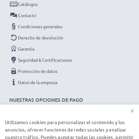
✔ Funcional en temperaturas bajo cero y altas
Catálogos
temperaturas - Especialmente resistente a la
Contacto
intemperie
Condiciones generales
✔ Prolonga la vida útil de tu dispositivo - Máxima
potencia y rendimiento para hasta 1000 ciclos de carga
Derecho de devolución
Garantía
Seguridad & Certificaciones
Datos técnicos del battery pack
BMS-2 BPS-2
de
Protección de datos
repuesto para tu teléfono :
Marca:
CELLONIC
Datos de la empresa
Capacidad
: 900mAh
Voltaje
NUESTRAS OPCIONES DE PAGO
: 3.7V
Tecnología
: Ion de litio
×
Utilizamos cookies para personalizar el contenido y los
NUESTROS PARTNERS DE ENVÍO
anuncios, ofrecer funciones de redes sociales y analizar
★ 3 años de garantía ★
nuestro tráfico. Puedes aceptar todas las cookies, permitir