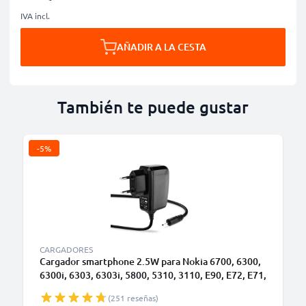
IVA incl.
AÑADIR A LA CESTA
También te puede gustar
-5%
B
CARGADORES
Cargador smartphone 2.5W para Nokia 6700, 6300,
6300i, 6303, 6303i, 5800, 5310, 3110, E90, E72, E71,
N73, N70, N8 - Fast charger 0.5A / 500mA con cable
(251 reseñas)
carga de 1.10m para teléfonos móviles