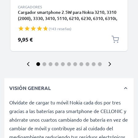
CARGADORES
Cargador smartphone 2.5W para Nokia 3210, 3310
(2000), 3330, 3410, 5110, 6210, 6230, 6310, 6310i,
8210, 8310, 8810, 8850 - Fast charger 0.5A / 500mA
(143 reseñas)
con cable carga de 1.4m para teléfonos móviles
9,95 €
VISIÓN GENERAL
Olvídate de cargar tu móvil Nokia cada dos por tres
gracias a las baterías para smartphone de CELLONIC y
ahórrate unos cuartos cambiando de batería en vez de
cambiar de móvil y contribuye así al cuidado del
medioambiente reduciendo tus residuos electrónicos.