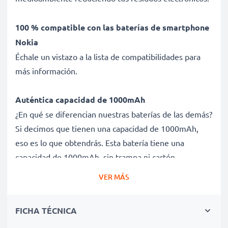
100 % compatible con las baterías de smartphone
Nokia
Échale un vistazo a la lista de compatibilidades para
más información.
Auténtica capacidad de 1000mAh
¿En qué se diferencian nuestras baterías de las demás?
Si decimos que tienen una capacidad de 1000mAh,
eso es lo que obtendrás. Esta batería tiene una
capacidad de 1000mAh, sin trampa ni cartón.
VER MÁS
Batería BLC-2 de larga duración
Nuestras baterías de Ion de litio ofrecen un alto
FICHA TÉCNICA
rendimiento y potencia durante un gran número de