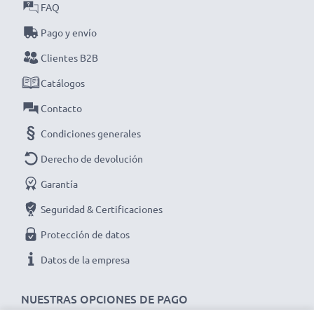
el proceso de producción. Por eso te ofrecemos una
FAQ
garantía de 3 años por su compra.
Pago y envío
Clientes B2B
Elige CELLONIC y no te la juegues con la calidad,
¡haz tu pedido!
Catálogos
Contacto
Condiciones generales
Derecho de devolución
Garantía
Seguridad & Certificaciones
Protección de datos
Datos de la empresa
NUESTRAS OPCIONES DE PAGO