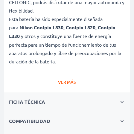
CELLONIC, podrás disfrutar de una mayor autonomía y
flexibilidad.
Esta batería ha sido especialmente diseñada
para
Nikon Coolpix L830, Coolpix L820, Coolpix
L330
y otros y constituye una fuente de energía
perfecta para un tiempo de funcionamiento de tus
aparatos prolongado y libre de preocupaciones por la
duración de la batería.
Batería gran capacidad para un uso prolongado de
VER MÁS
tu dispositivo Nikon Coolpix L830, Coolpix L820,
Coolpix L330
FICHA TÉCNICA
✔ Batería recargable con gran capacidad 2x 2600mAh
AA y 1.2V
✔ Máximo rendimiento de tu dispositivo Nikon incluso
COMPATIBILIDAD
después de un uso prolongado - Tecnología NiMH