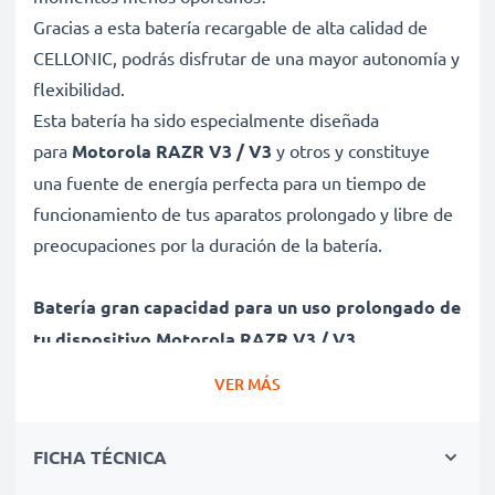
Gracias a esta batería recargable de alta calidad de
CELLONIC, podrás disfrutar de una mayor autonomía y
flexibilidad.
Esta batería ha sido especialmente diseñada
para
Motorola RAZR V3 / V3
y otros y constituye
una fuente de energía perfecta para un tiempo de
funcionamiento de tus aparatos prolongado y libre de
preocupaciones por la duración de la batería.
Batería gran capacidad para un uso prolongado de
tu dispositivo Motorola RAZR V3 / V3
✔ Batería recargable con gran capacidad 710mAh y
VER MÁS
3.6V - 3.7V
✔ Máximo rendimiento de tu dispositivo Motorola
FICHA TÉCNICA
incluso después de un uso prolongado - Tecnología de
litio moderna sin efecto memoria