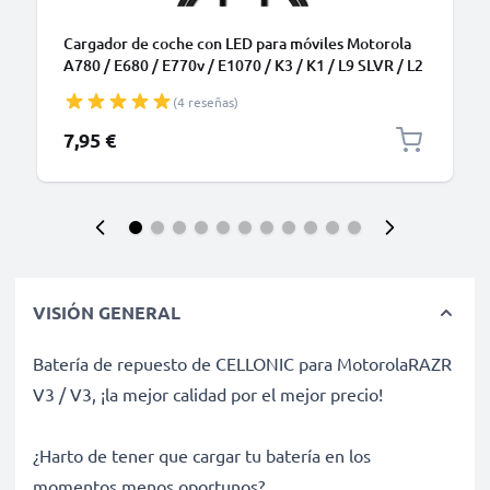
Cargador de coche con LED para móviles Motorola
A780 / E680 / E770v / E1070 / K3 / K1 / L9 SLVR / L2
SLVR - Cable de carga de 1.1m, Cargador rápido 5V,
(4 reseñas)
1A / 1000mA
7,95 €
VISIÓN GENERAL
Batería de repuesto de CELLONIC para MotorolaRAZR
V3 / V3, ¡la mejor calidad por el mejor precio!
¿Harto de tener que cargar tu batería en los
momentos menos oportunos?