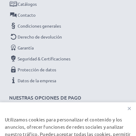
temperaturas - Especialmente resistente a la
Catálogos
intemperie
Contacto
✔ Prolonga la vida útil de tu dispositivo - Máxima
Condiciones generales
potencia y rendimiento para hasta 1000 ciclos de carga
Derecho de devolución
Datos técnicos del battery pack de repuesto BP-
LP1230 para tu dispositivo Mitac Mio Digiwalker
Garantía
269 plus, Mio DigiWalker 268 plus, Mio C510:
Seguridad & Certificaciones
Marca:
subtel
Protección de datos
Capacidad
: 1250mAh
Datos de la empresa
Voltaje
: 3.6V - 3.7V
Tecnología
: Ion de litio
NUESTRAS OPCIONES DE PAGO
Dimensiones
: 49.56 x 36.12 x 6.46mm
×
Color
: negro
★ 3 años de garantía ★
Utilizamos cookies para personalizar el contenido y los
NUESTROS PARTNERS DE ENVÍO
Somos un distribuidor internacional especializado en
anuncios, ofrecer funciones de redes sociales y analizar
nuestro tráfico. Puedes aceptar todas las cookies, permitir
productos de alta calidad. ¡Por esa razón ofrecemos 3