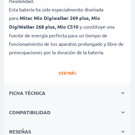
flexibilidad.
Esta batería ha sido especialmente diseñada
para
Mitac Mio Digiwalker 269 plus, Mio
DigiWalker 268 plus, Mio C510
y constituye una
fuente de energía perfecta para un tiempo de
funcionamiento de tus aparatos prolongado y libre de
preocupaciones por la duración de la batería.
Batería gran capacidad para un uso prolongado de
VER MÁS
tu dispositivo Mitac Mio Digiwalker 269 plus, Mio
DigiWalker 268 plus, Mio C510
FICHA TÉCNICA
✔ Batería recargable con gran capacidad 1250mAh y
3.6V - 3.7V
✔ Máximo rendimiento de tu dispositivo Mitac incluso
COMPATIBILIDAD
después de un uso prolongado - Tecnología de litio
moderna sin efecto memoria
RESEÑAS