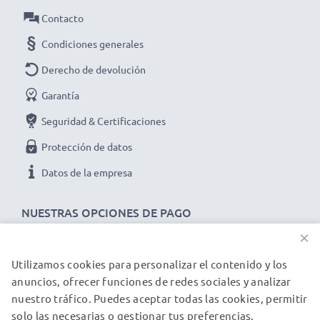
potencia y rendimiento para hasta 1000 ciclos de carga
Contacto
Datos técnicos del battery pack de repuesto
Condiciones generales
100845,33-KB1B3770000L3,BA-80S700,46-
Derecho de devolución
00311,HON-46-00311 para tu dispositivo
Metrologic SP5500 Optimus S:
Garantía
Marca:
subtel
Seguridad & Certificaciones
Capacidad
: 750mAh
Protección de datos
Voltaje
: 3.6V - 3.7V
Datos de la empresa
Tecnología
: Ion de litio
Dimensiones
: 52.90 x 33.09 x 7.58mm
NUESTRAS OPCIONES DE PAGO
Color
: blanco
×
★ 3 años de garantía ★
Somos un distribuidor internacional especializado en
Utilizamos cookies para personalizar el contenido y los
NUESTROS PARTNERS DE ENVÍO
productos de alta calidad. ¡Por esa razón ofrecemos 3
anuncios, ofrecer funciones de redes sociales y analizar
años de garantía!
nuestro tráfico. Puedes aceptar todas las cookies, permitir
solo las necesarias o gestionar tus preferencias.
© subtel.es 2026