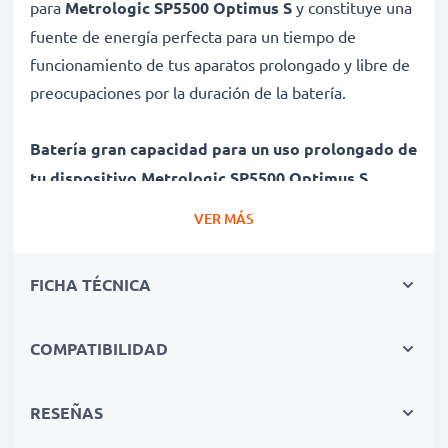
para
Metrologic SP5500 Optimus S
y constituye una
fuente de energía perfecta para un tiempo de
funcionamiento de tus aparatos prolongado y libre de
preocupaciones por la duración de la batería.
Batería gran capacidad para un uso prolongado de
tu dispositivo Metrologic SP5500 Optimus S
✔ Batería recargable con gran capacidad 750mAh y
VER MÁS
3.6V - 3.7V
✔ Máximo rendimiento de tu dispositivo Metrologic
FICHA TÉCNICA
incluso después de un uso prolongado - Tecnología de
litio moderna sin efecto memoria
✔ Seguridad certificada - Protección contra el
COMPATIBILIDAD
cortocircuito, el sobrecalentamiento y la sobretensión
para una larga vida útil
RESEÑAS
✔ Todas las celdas de la batería son individualmente