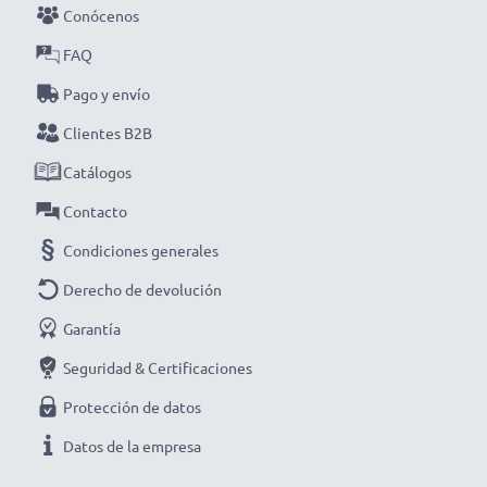
ambiente, ya que reduce tu huella ecológica mediante
Conócenos
el reciclaje y la reducción de residuos electrónicos.
FAQ
Pago y envío
Elige CELLONIC y no te la juegues con la calidad,
Clientes B2B
¡haz tu pedido!
Catálogos
Contacto
Condiciones generales
Derecho de devolución
Garantía
Seguridad & Certificaciones
Protección de datos
Datos de la empresa