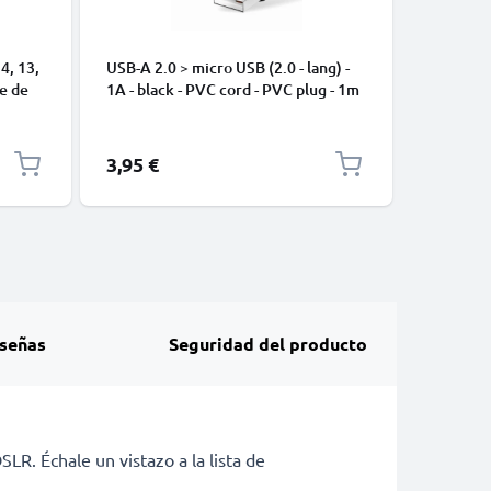
4, 13,
USB-A 2.0 > micro USB (2.0 - lang) -
Cable US
le de
1A - black - PVC cord - PVC plug - 1m
17 Pro M
s de
Pro, 16e
S25 Ultra
10 Pro, 1
3,95 €
2,95 €
Redmi No
15T Pro 
y Datos 
señas
Seguridad del producto
LR. Échale un vistazo a la lista de