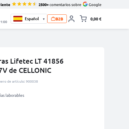
elente
2500+
comentarios sobre
Google
B2B
0,00 €
▾
Minicarro Toggle
21:00
ras Lifetec LT 41856
.7V de CELLONIC
ero de artículo: 900038
ías laborables