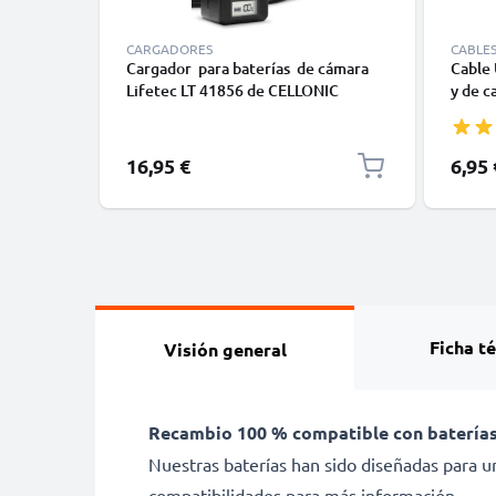
CARGADORES
CABLE
Cargador para baterías de cámara
Cable 
Lifetec LT 41856 de CELLONIC
y de c
GoPro,
Moto Z
cargad
16,95 €
6,95 
Ficha t
Visión general
Recambio 100 % compatible con baterías
Nuestras baterías han sido diseñadas para un
compatibilidades para más información.