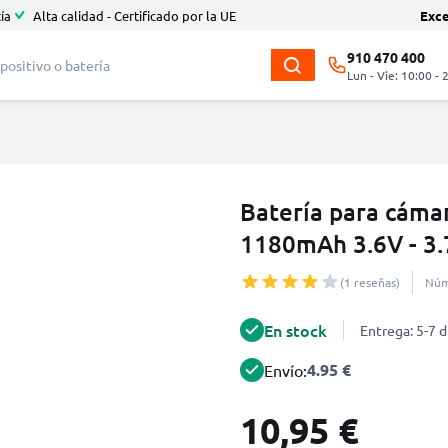
ía
Alta calidad - Certificado por la UE
Exc
910 470 400
Lun - Vie: 10:00 - 
Batería para cáma
1180mAh 3.6V - 3
(1 reseñas)
Núm
En stock
Entrega: 5-7 d
4.95 €
Envío:
10,95 €