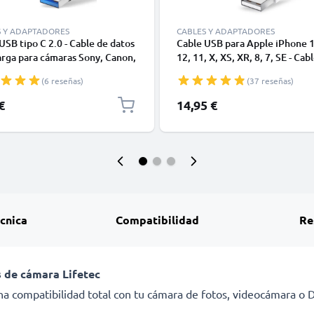
S Y ADAPTADORES
CABLES Y ADAPTADORES
USB tipo C 2.0 - Cable de datos
Cable USB para Apple iPhone 1
arga para cámaras Sony, Canon,
12, 11, X, XS, XR, 8, 7, SE - Cab
 Panasonic Lumix o móviles
Datos y Carga para smartphone
(6 reseñas)
(37 reseñas)
, Huawei, Xiaomi - 1,0m Cable
1m
or USB tipo C
€
14,95 €
écnica
Compatibilidad
Re
 de cámara Lifetec
a compatibilidad total con tu cámara de fotos, videocámara o DS