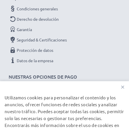
531A para tu dispositivo LG LG T385 / KP235 /
Condiciones generales
T500 / A170:
Derecho de devolución
Marca:
subtel
Capacidad
: 800mAh
Garantía
Voltaje
: 3.7V
Seguridad & Certificaciones
Tecnología
: Ion de litio
Protección de datos
Dimensiones
: 54.15 x 33.49 x 5.65mm
Datos de la empresa
Color
: blanco
★ 3 años de garantía ★
NUESTRAS OPCIONES DE PAGO
Somos un distribuidor internacional especializado en
×
productos de alta calidad. ¡Por esa razón ofrecemos 3
años de garantía!
Utilizamos cookies para personalizar el contenido y los
NUESTROS PARTNERS DE ENVÍO
anuncios, ofrecer funciones de redes sociales y analizar
nuestro tráfico. Puedes aceptar todas las cookies, permitir
solo las necesarias o gestionar tus preferencias.
© subtel.es 2026
Encontrarás más información sobre el uso de cookies en
Todos los precios incluyen IVA y excluyen los costos de envío.