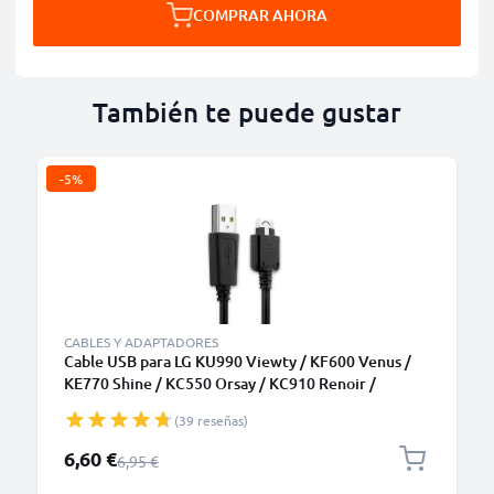
COMPRAR AHORA
También te puede gustar
-5%
CABLES Y ADAPTADORES
Cable USB para LG KU990 Viewty / KF600 Venus /
KE770 Shine / KC550 Orsay / KC910 Renoir /
KG320s - Cable de Carga y Datos 1m negro
(39 reseñas)
Precio especial
6,60 €
Precio normal
6,95 €