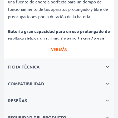
una fuente de energía perfecta para un tiempo de
funcionamiento de tus aparatos prolongado y libre de
preocupaciones por la duración de la batería.
Batería gran capacidad para un uso prolongado de
tu dispositivo LG LG T385 / KP235 / T500 / A170
✔ Batería recargable con gran capacidad 800mAh y
VER MÁS
3.7V
✔ Máximo rendimiento de tu dispositivo LG incluso
FICHA TÉCNICA
después de un uso prolongado - Tecnología de litio
moderna sin efecto memoria
✔ Seguridad certificada - Protección contra el
COMPATIBILIDAD
cortocircuito, el sobrecalentamiento y la sobretensión
para una larga vida útil
RESEÑAS
✔ Todas las celdas de la batería son individualmente
verificadas para asegurarse de que cumplen con los
SEGURIDAD DEL PRODUCTO