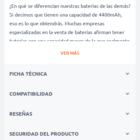
¿En qué se diferencian nuestras baterías de las demás?
Si decimos que tienen una capacidad de 4400mAh,
eso es lo que obtendrás. Muchas empresas
especializadas en la venta de baterías afirman tener
baterías con una capacidad mayor de la que realmente
tienen. Esta batería tiene una capacidad de 4400mAh,
VER MÁS
sin trampa ni cartón.
Batería 0A36307 de larga duración
FICHA TÉCNICA
Nuestras baterías de repuesto ofrecen un alto
rendimiento y potencia durante un gran número de
ciclos de carga, así como tiempos de funcionamiento
COMPATIBILIDAD
que igualan o superan a los de la batería original de tu
ordenador portátil.
RESEÑAS
Calidad superior y altos estándares de seguridad
Como especialistas en baterías de alta calidad desde
SEGURIDAD DEL PRODUCTO
2004, todas nuestras baterías de repuesto son