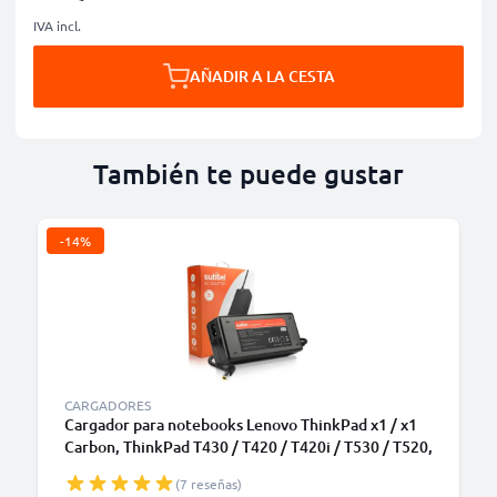
IVA incl.
AÑADIR A LA CESTA
También te puede gustar
-14%
CARGADORES
Cargador para notebooks Lenovo ThinkPad x1 / x1
Carbon, ThinkPad T430 / T420 / T420i / T530 / T520,
X230 / X220, B590 - Fuente Alimentación 90W, 20V
(7 reseñas)
Cable de Carga 2.6m Alimentador 40Y7659