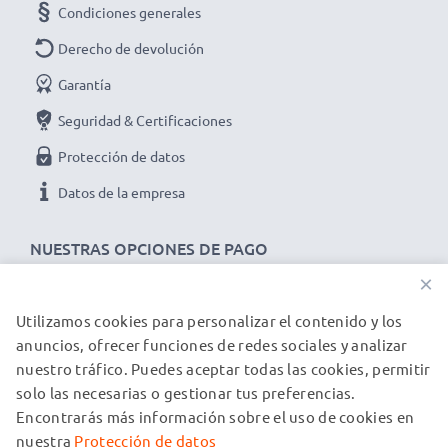
Condiciones generales
Derecho de devolución
Garantía
Seguridad & Certificaciones
Protección de datos
Datos de la empresa
NUESTRAS OPCIONES DE PAGO
×
Utilizamos cookies para personalizar el contenido y los
NUESTROS PARTNERS DE ENVÍO
anuncios, ofrecer funciones de redes sociales y analizar
nuestro tráfico. Puedes aceptar todas las cookies, permitir
solo las necesarias o gestionar tus preferencias.
© subtel.es 2026
Encontrarás más información sobre el uso de cookies en
Todos los precios incluyen IVA y excluyen los costos de envío.
Tenga en cuenta que todas las marcas registradas que
nuestra
Protección de datos