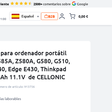
elente
2500+
comentarios sobre
Google
B2B
0,00 €
▾
Minicarro Toggle
21:00
 para ordenador portátil
85A, Z580A, G580, G510,
0, Edge E430, Thinkpad
Ah 11.1V de CELLONIC
mero de artículo: 913756
ías laborables