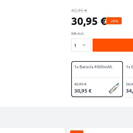
42,95 €
30,95 €
-28%
IVA incl.
Cantidad
1x Batería 4400mAh
1x 
42,95 €
56,9
30,95 €
34