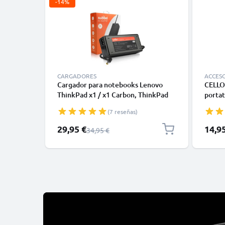
-14%
CARGADORES
ACCES
Cargador para notebooks Lenovo
CELLO
ThinkPad x1 / x1 Carbon, ThinkPad
portat
T430 / T420 / T420i / T530 / T520,
Elevad
(7 reseñas)
X230 / X220, B590 - Fuente
laptop
Alimentación 90W, 20V Cable de
portát
Precio especial
29,95 €
14,9
Precio normal
34,95 €
Carga 2.6m Alimentador 40Y7659
Acer 