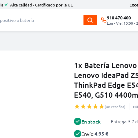
ía
Alta calidad - Certificado por la UE
Exc
910 470 400
Lun - Vie: 10:00 - 
1x Batería Lenovo
Lenovo IdeaPad Z5
ThinkPad Edge E54
E540, G510 4400m
(48 reseñas)
Nú
En stock
Entrega: 5-7 d
4.95 €
Envío: