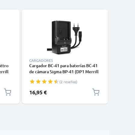
-5%
CARGADORES
CABLES Y
ttro
Cargador BC-41 para baterías BC-41
Cable RCA
rrill
de cámara Sigma BP-41 (DP1 Merrill
LUX 2 / 
D1 USB
/ DP2 Merrill / DP3 Merrill)
1 / C-LUX
(2 reseñas)
 1.5m
de CELLONIC
Conector
Video Co
Precio es
16,95 €
9,45 €
P
9
Ray, Cám