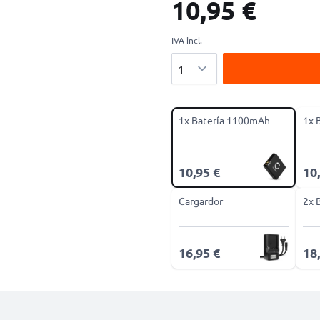
10,95 €
IVA incl.
Cantidad
1x Batería 1100mAh
1x 
10,95 €
10
Cargardor
2x 
16,95 €
18