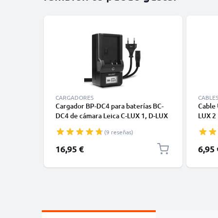
CARGADORES
CABLE
Cargador BP-DC4 para baterías BC-
Cable 
DC4 de cámara Leica C-LUX 1, D-LUX
LUX 2 
2, D-LUX 3, D-LUX 4 de CELLONIC
LUX 1 
(9 reseñas)
de Ca
16,95 €
6,95 