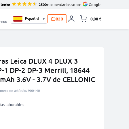
elente
2500+
comentarios sobre
Google
B2B
0,00 €
▾
Minicarro Toggle
21:00
ras Leica DLUX 4 DLUX 3
-1 DP-2 DP-3 Merrill, 18644
mAh 3.6V - 3.7V de CELLONIC
mero de artículo: 900140
ías laborables