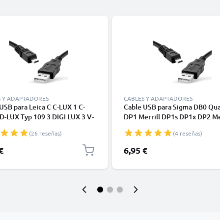
S Y ADAPTADORES
CABLES Y ADAPTADORES
USB para Leica C C-LUX 1 C-
Cable USB para Sigma DB0 Qua
D-LUX Typ 109 3 DIGI LUX 3 V-
DP1 Merrill DP1s DP1x DP2 Me
C-LUX 3 V-LUX Typ 114 - Cable
DP2s DP2x DP3 Merrill SD1 S
(26 reseñas)
(4 reseñas)
rga y Datos 1.5m negro PVC
Dock - Cable de Carga y Datos
negro PVC
€
6,95 €