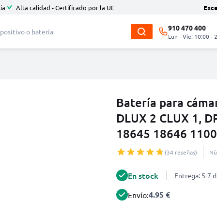
ía
Alta calidad - Certificado por la UE
Exc
910 470 400
Lun - Vie: 10:00 - 
Batería para cáma
DLUX 2 CLUX 1, DP
18645 18646 1100
(34 reseñas)
Nú
En stock
Entrega: 5-7 d
4.95 €
Envío: