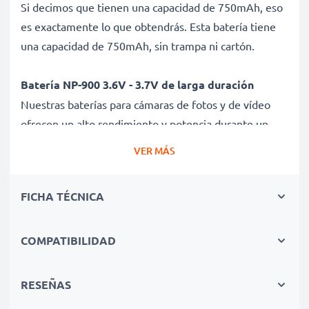
Si decimos que tienen una capacidad de 750mAh, eso
es exactamente lo que obtendrás. Esta batería tiene
una capacidad de 750mAh, sin trampa ni cartón.
Batería NP-900 3.6V - 3.7V de larga duración
Nuestras baterías para cámaras de fotos y de vídeo
ofrecen un alto rendimiento y potencia durante un
gran número de ciclos de carga, así como tiempos de
VER MÁS
funcionamiento que igualan o superan a los de tu
batería original.
FICHA TÉCNICA
Calidad superior y altos estándares de seguridad
Como especialistas en baterías de alta calidad desde
COMPATIBILIDAD
2004, todas nuestras baterías son sometidas a
estrictas y rigurosas pruebas durante todo el proceso
RESEÑAS
de producción. Por eso te ofrecemos una garantía de 3