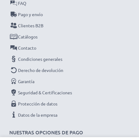
Elige CELLONIC y no te la juegues con la calidad,
FAQ
¡haz ya tu pedido!
Pago y envío
Clientes B2B
Catálogos
Contacto
Condiciones generales
Derecho de devolución
Garantía
Seguridad & Certificaciones
Protección de datos
Datos de la empresa
NUESTRAS OPCIONES DE PAGO