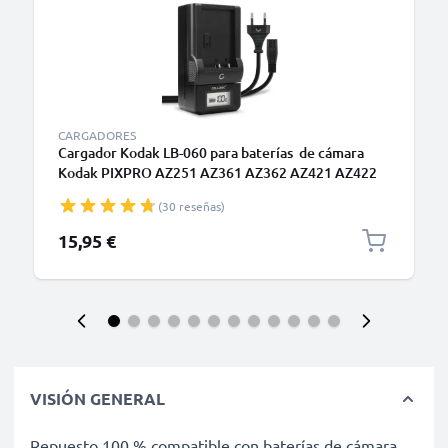
CARGADORES
Cargador Kodak LB-060 para baterías de cámara
Kodak PIXPRO AZ251 AZ361 AZ362 AZ421 AZ422
AZ501 AZ521 AZ522 AZ525 AZ526 AZ527 AZ528
(30 reseñas)
de CELLONIC
15,95 €
VISIÓN GENERAL
Repuesto 100 % compatible con baterías de cámara