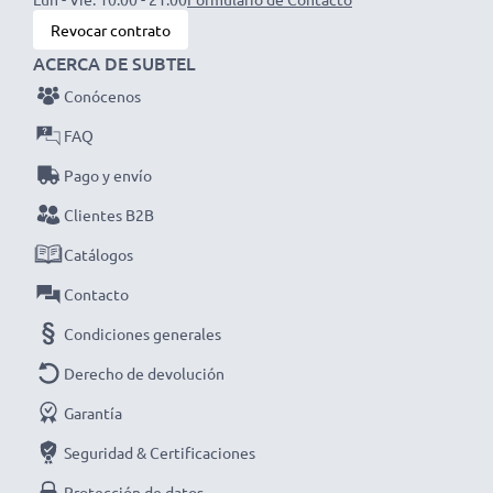
quedarte sin batería mientras haces una foto o grabas
Revocar contrato
un vídeo.
ACERCA DE SUBTEL
Conócenos
FAQ
Elige CELLONIC y no te la juegues con la calidad, ¡haz
Pago y envío
ya tu pedido!
Clientes B2B
Catálogos
Contacto
Condiciones generales
Derecho de devolución
Garantía
Seguridad & Certificaciones
Protección de datos