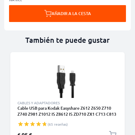
AÑADIR A LA CESTA
También te puede gustar
CABLES Y ADAPTADORES
Cable USB para Kodak Easyshare Z612 Z650 Z710
Z740 Z981 Z1012 IS Z8612 IS ZD710 ZX1 C713 C813
V10003 P880 P850 M753 M863 - Cable de Carga y
(65 reseñas)
Datos 1.5m negro PVC
6,95 €