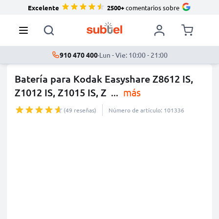
Excelente
2500+
comentarios sobre
910 470 400
·
Lun - Vie: 10:00 - 21:00
Batería para Kodak Easyshare Z8612 IS,
Z1012 IS, Z1015 IS, Z
...
más
(49 reseñas)
Número de artículo: 101336