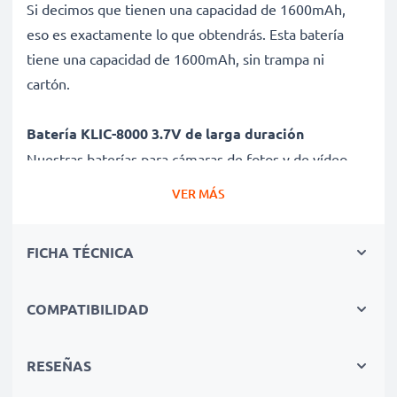
Si decimos que tienen una capacidad de 1600mAh,
eso es exactamente lo que obtendrás. Esta batería
tiene una capacidad de 1600mAh, sin trampa ni
cartón.
Batería KLIC-8000 3.7V de larga duración
Nuestras baterías para cámaras de fotos y de vídeo
ofrecen un alto rendimiento y potencia durante un
VER MÁS
gran número de ciclos de carga, así como tiempos de
funcionamiento que igualan o superan a los de tu
FICHA TÉCNICA
batería original.
Calidad superior y altos estándares de seguridad
COMPATIBILIDAD
Como especialistas en baterías de alta calidad desde
2004, todas nuestras baterías son sometidas a
RESEÑAS
estrictas y rigurosas pruebas durante todo el proceso