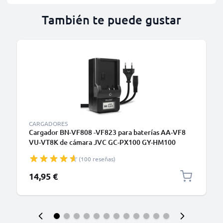
También te puede gustar
CARGADORES
Cargador BN-VF808 -VF823 para baterías AA-VF8
VU-VT8K de cámara JVC GC-PX100 GY-HM100
HM200 GZ-MG330 MG630 MG130 GZ-HD7
(100 reseñas)
de CELLONIC
14,95 €