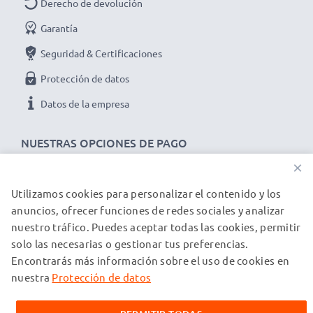
Derecho de devolución
Marca:
subtel
Capacidad
: 2250mAh
Garantía
Voltaje
: 7.2V - 7.4V
Seguridad & Certificaciones
Tecnología
: Ion de litio
Protección de datos
Color
: gris
Datos de la empresa
★ 3 años de garantía ★
Somos un distribuidor internacional especializado en
NUESTRAS OPCIONES DE PAGO
productos de alta calidad. ¡Por esa razón ofrecemos 3
×
años de garantía!
Utilizamos cookies para personalizar el contenido y los
NUESTROS PARTNERS DE ENVÍO
anuncios, ofrecer funciones de redes sociales y analizar
nuestro tráfico. Puedes aceptar todas las cookies, permitir
solo las necesarias o gestionar tus preferencias.
© subtel.es 2026
Encontrarás más información sobre el uso de cookies en
Todos los precios incluyen IVA y excluyen los costos de envío.
Tenga en cuenta que todas las marcas registradas que
nuestra
Protección de datos
aparecen son propiedad de sus respectivos dueños y se
mencionan en nuestras páginas web exclusivamente para