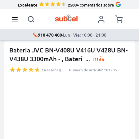
Excelente
2500+
comentarios sobre
910 470 400
·
Lun - Vie: 10:00 - 21:00
Bateria JVC BN-V408U V416U V428U BN-
V438U 3300mAh - , Baterí
...
más
(14 reseñas)
Número de artículo: 101285