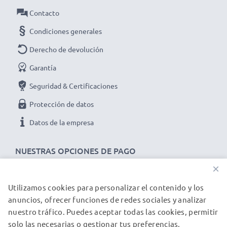
✔ Prolonga la vida útil de tu dispositivo - Máxima
Contacto
potencia y rendimiento para hasta 1000 ciclos de carga
Condiciones generales
Datos técnicos del battery pack de repuesto BN-
Derecho de devolución
V408U V416U V428U BN-V438U para tu
dispositivo JVC GR-DVL100, GR-DV3000, GR-
Garantía
DV500:
Seguridad & Certificaciones
Marca:
CELLONIC
Protección de datos
Capacidad
: 3300mAh
Datos de la empresa
Voltaje
: 7.2V - 7.4V
Tecnología
: Ion de litio
NUESTRAS OPCIONES DE PAGO
Dimensiones
: 54.95 x 55.34 x 37.58mm
×
Color
: negro
★ 3 años de garantía ★
Utilizamos cookies para personalizar el contenido y los
NUESTROS PARTNERS DE ENVÍO
Somos un distribuidor internacional especializado en
anuncios, ofrecer funciones de redes sociales y analizar
nuestro tráfico. Puedes aceptar todas las cookies, permitir
productos de alta calidad. ¡Por esa razón ofrecemos 3
solo las necesarias o gestionar tus preferencias.
años de garantía!
© subtel.es 2026