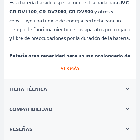
Esta batería ha sido especialmente diseñada para
JVC
GR-DVL100, GR-DV3000, GR-DV500
y otros y
constituye una fuente de energía perfecta para un
tiempo de funcionamiento de tus aparatos prolongado
y libre de preocupaciones por la duración de la batería.
Batería gran capacidad para un uso prolongado de
tu dispositivo JVC GR-DVL100, GR-DV3000, GR-
VER MÁS
DV500
✔ Batería recargable con gran capacidad 3300mAh y
FICHA TÉCNICA
7.2V - 7.4V
✔ Máximo rendimiento de tu dispositivo JVC incluso
después de un uso prolongado - Tecnología de litio
COMPATIBILIDAD
moderna sin efecto memoria
✔ Seguridad certificada - Protección contra el
RESEÑAS
cortocircuito, el sobrecalentamiento y la sobretensión