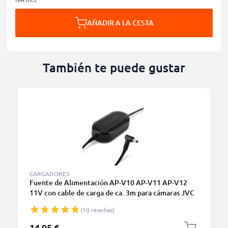
AÑADIR A LA CESTA
También te puede gustar
CARGADORES
Fuente de Alimentación AP-V10 AP-V11 AP-V12
11V con cable de carga de ca. 3m para cámaras JVC
GR-D21 -D200, GR-DVL150 -DVL145 -DVL557 -
(10 reseñas)
DVL555 -DVL450, GR-DV500 APV11 - Dummy
Battery de subtel
14,95 €