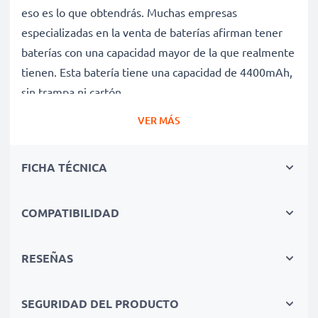
eso es lo que obtendrás. Muchas empresas
especializadas en la venta de baterías afirman tener
baterías con una capacidad mayor de la que realmente
tienen. Esta batería tiene una capacidad de 4400mAh,
sin trampa ni cartón.
Batería MO06 de larga duración
VER MÁS
Nuestras baterías de repuesto ofrecen un alto
rendimiento y potencia durante un gran número de
FICHA TÉCNICA
ciclos de carga, así como tiempos de funcionamiento
que igualan o superan a los de la batería original de tu
ordenador portátil.
COMPATIBILIDAD
Calidad superior y altos estándares de seguridad
Como especialistas en baterías de alta calidad desde
RESEÑAS
2004, todas nuestras baterías de repuesto son
sometidas a estrictas y rigurosas pruebas durante todo
SEGURIDAD DEL PRODUCTO
el proceso de producción. Por eso te ofrecemos una