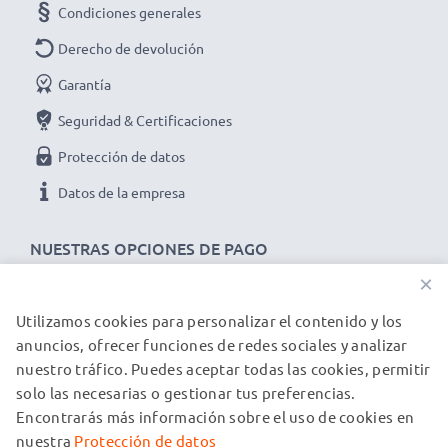
Condiciones generales
Derecho de devolución
Garantía
Seguridad & Certificaciones
Protección de datos
Datos de la empresa
NUESTRAS OPCIONES DE PAGO
×
Utilizamos cookies para personalizar el contenido y los
NUESTROS PARTNERS DE ENVÍO
anuncios, ofrecer funciones de redes sociales y analizar
nuestro tráfico. Puedes aceptar todas las cookies, permitir
solo las necesarias o gestionar tus preferencias.
© subtel.es 2026
Encontrarás más información sobre el uso de cookies en
Todos los precios incluyen IVA y excluyen los costos de envío.
Tenga en cuenta que todas las marcas registradas que
nuestra
Protección de datos