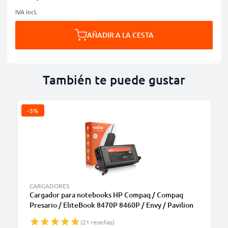
IVA incl.
AÑADIR A LA CESTA
También te puede gustar
-5%
CARGADORES
Cargador para notebooks HP Compaq / Compaq
Presario / EliteBook 8470P 8460P / Envy / Pavilion
DV7, DV6, G7 / ProBook 6570B - Fuente
(21 reseñas)
Alimentación 90W, 19V Cable de Carga 2.6m