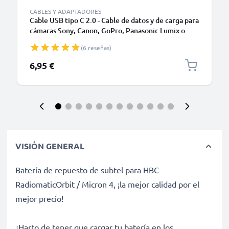
CABLES Y ADAPTADORES
Cable USB tipo C 2.0 - Cable de datos y de carga para
cámaras Sony, Canon, GoPro, Panasonic Lumix o
móviles Moto Z, Huawei, Xiaomi - 1,0m Cable
(6 reseñas)
cargador USB tipo C
6,95 €
VISIÓN GENERAL
Batería de repuesto de subtel para HBC
RadiomaticOrbit / Micron 4, ¡la mejor calidad por el
mejor precio!
¿Harto de tener que cargar tu batería en los