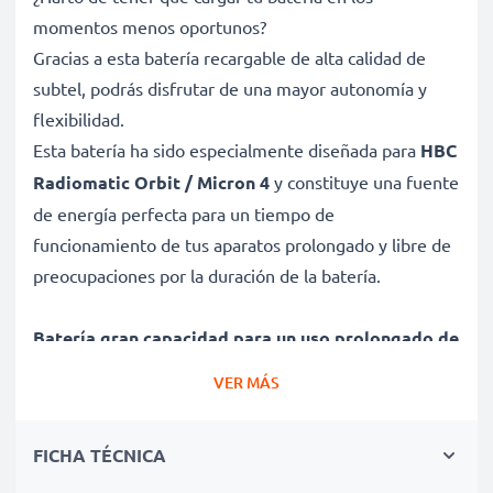
momentos menos oportunos?
Gracias a esta batería recargable de alta calidad de
subtel, podrás disfrutar de una mayor autonomía y
flexibilidad.
Esta batería ha sido especialmente diseñada para
HBC
Radiomatic Orbit / Micron 4
y constituye una fuente
de energía perfecta para un tiempo de
funcionamiento de tus aparatos prolongado y libre de
preocupaciones por la duración de la batería.
Batería gran capacidad para un uso prolongado de
tu dispositivo HBC Radiomatic Orbit / Micron 4
VER MÁS
✔ Batería recargable con gran capacidad 700mAh y 6V
✔ Máximo rendimiento de tu dispositivo HBC
FICHA TÉCNICA
Radiomatic incluso después de un uso prolongado -