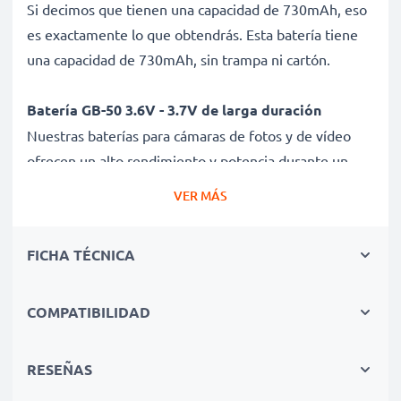
Si decimos que tienen una capacidad de 730mAh, eso
es exactamente lo que obtendrás. Esta batería tiene
una capacidad de 730mAh, sin trampa ni cartón.
Batería GB-50 3.6V - 3.7V de larga duración
Nuestras baterías para cámaras de fotos y de vídeo
ofrecen un alto rendimiento y potencia durante un
gran número de ciclos de carga, así como tiempos de
VER MÁS
funcionamiento que igualan o superan a los de tu
batería original.
FICHA TÉCNICA
Calidad superior y altos estándares de seguridad
Como especialistas en baterías de alta calidad desde
COMPATIBILIDAD
2004, todas nuestras baterías son sometidas a
estrictas y rigurosas pruebas durante todo el proceso
RESEÑAS
de producción. Por eso te ofrecemos una garantía de 3