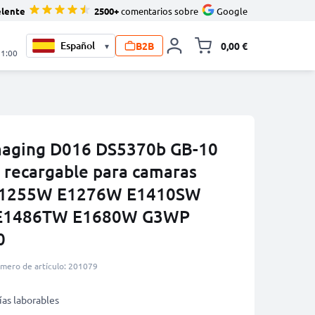
elente
2500+
comentarios sobre
Google
B2B
0,00 €
▾
Minicarro Toggle
21:00
Imaging D016 DS5370b GB-10
a recargable para camaras
 E1255W E1276W E1410SW
E1486TW E1680W G3WP
0
mero de artículo: 201079
ías laborables