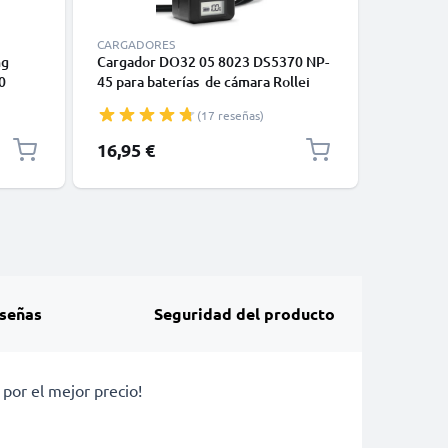
CARGADORES
CABLES Y
ng
Cargador DO32 05 8023 DS5370 NP-
Cable USB
0
45 para baterías de cámara Rollei
y de car
 de
Powerflex 240 600 400 440 450 455
GoPro, P
(17 reseñas)
Sportsline 99 100 RCP-7325XS X-8
Moto Z, 
XS-10 Flexline 250 de CELLONIC
cargador
16,95 €
6,95 €
señas
Seguridad del producto
por el mejor precio!