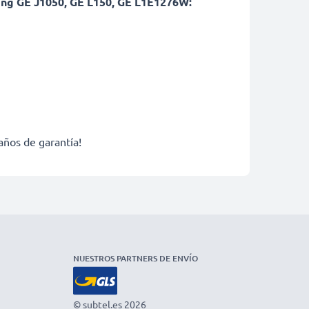
ing GE J1050, GE L150, GE L1E1276W:
años de garantía!
NUESTROS PARTNERS DE ENVÍO
© subtel.es 2026