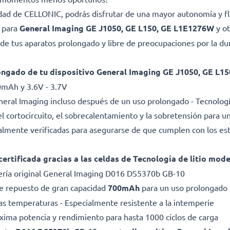
lidad de CELLONIC, podrás disfrutar de una mayor autonomía y fl
a para
General Imaging GE J1050, GE L150, GE L1E1276W
y ot
e tus aparatos prolongado y libre de preocupaciones por la dura
ongado de tu dispositivo General Imaging GE J1050, GE L1
0mAh y 3.6V - 3.7V
eral Imaging incluso después de un uso prolongado - Tecnologí
l cortocircuito, el sobrecalentamiento y la sobretensión para una
dualmente verificadas para asegurarse de que cumplen con los es
certificada gracias a las celdas de Tecnología de litio mod
ería original General Imaging D016 DS5370b GB-10
 de repuesto de gran capacidad
700mAh
para un uso prolongado 
as temperaturas - Especialmente resistente a la intemperie
Máxima potencia y rendimiento para hasta 1000 ciclos de carga