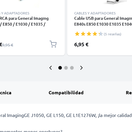
S Y ADAPTADORES
CABLES Y ADAPTADORES
 RCA para General Imaging
Cable USB para General Imagi
/ E850 / E1030 / E1035 /
E840s E850 E1030 E1035 E104
 / E1050TW / E1050 - Cable AV
E1050TW E1050 E1235 - Cable
(5 reseñas)
m, Conector RCA, Cable de
Carga y Datos 1.5m negro PVC
 y Video Compuesto para TV,
 especial
€
6,95 €
Precio normal
9,95 €
lu-Ray, Cámara, Consola
écnica
Compatibilidad
Re
al ImagingGE J1050, GE L150, GE L1E1276W, ¡la mejor calidad 
los momentos menos oportunos?