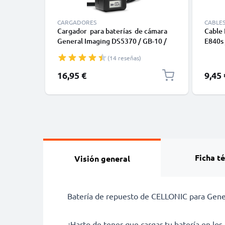
CARGADORES
CABLE
Cargador para baterías de cámara
Cable
General Imaging DS5370 / GB-10 /
E840s 
D016 (Imaging E1255W / E1276W /
E1040
(14 reseñas)
G3WP / G5WP / J1250 de CELLONIC
de 0,6
Audio
Precio
16,95 €
9,45 
DVD, B
Ficha t
Visión general
Batería de repuesto de CELLONIC para Gener
¿Harto de tener que cargar tu batería en 