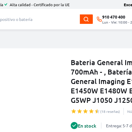
ía
Alta calidad - Certificado por la UE
Exc
910 470 400
Lun - Vie: 10:00 - 
Bateria General 
700mAh - , Baterí
General Imaging
E1450W E1480W 
G5WP J1050 J125
(18 reseñas)
Nú
En stock
Entrega: 5-7 d