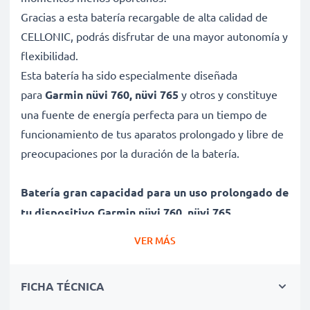
Gracias a esta batería recargable de alta calidad de
CELLONIC, podrás disfrutar de una mayor autonomía y
flexibilidad.
Esta batería ha sido especialmente diseñada
para
Garmin nüvi 760, nüvi 765
y otros y constituye
una fuente de energía perfecta para un tiempo de
funcionamiento de tus aparatos prolongado y libre de
preocupaciones por la duración de la batería.
Batería gran capacidad para un uso prolongado de
tu dispositivo Garmin nüvi 760, nüvi 765
✔ Batería recargable con gran capacidad 1250mAh y
VER MÁS
3.6V - 3.7V
✔ Máximo rendimiento de tu dispositivo Garmin
FICHA TÉCNICA
incluso después de un uso prolongado - Tecnología de
litio moderna sin efecto memoria