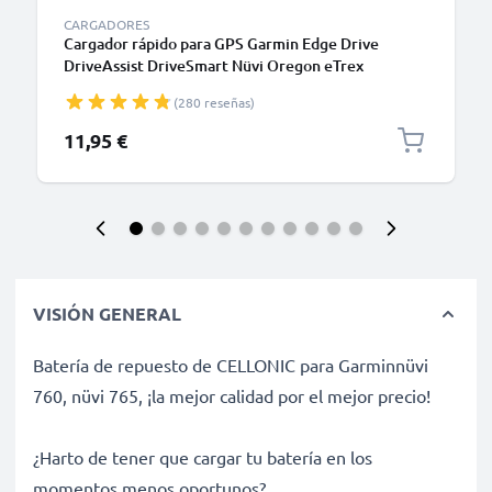
CARGADORES
Cargador rápido para GPS Garmin Edge Drive
DriveAssist DriveSmart Nüvi Oregon eTrex
GPSMAP 5W - Fuente de alimentación 1A / 1000mA
(280 reseñas)
con cable carga de 1.1m
11,95 €
VISIÓN GENERAL
Batería de repuesto de CELLONIC para Garminnüvi
760, nüvi 765, ¡la mejor calidad por el mejor precio!
¿Harto de tener que cargar tu batería en los
momentos menos oportunos?