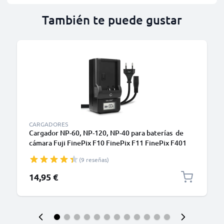
También te puede gustar
CARGADORES
Cargador NP-60, NP-120, NP-40 para baterías de
cámara Fuji FinePix F10 FinePix F11 FinePix F401
FinePix F410 FinePix F601 FinePix M603
(9 reseñas)
de CELLONIC
14,95 €