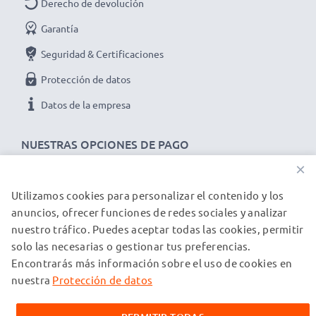
Derecho de devolución
Datos técnicos del battery pack para camera:
Marca:
CELLONIC
Garantía
Capacidad
: 700mAh
Seguridad & Certificaciones
Voltaje
: 3.7V
Protección de datos
Tecnología
: Ion de litio
Datos de la empresa
★ 3 años de garantía★
Somos un distribuidor internacional especializado en
NUESTRAS OPCIONES DE PAGO
productos de alta calidad. ¡Por esa razón le ofrecemos
3 años de garantía!
×
Utilizamos cookies para personalizar el contenido y los
NUESTROS PARTNERS DE ENVÍO
anuncios, ofrecer funciones de redes sociales y analizar
nuestro tráfico. Puedes aceptar todas las cookies, permitir
solo las necesarias o gestionar tus preferencias.
© subtel.es 2026
Encontrarás más información sobre el uso de cookies en
Todos los precios incluyen IVA y excluyen los costos de envío.
Tenga en cuenta que todas las marcas registradas que
nuestra
Protección de datos
aparecen son propiedad de sus respectivos dueños y se
mencionan en nuestras páginas web exclusivamente para