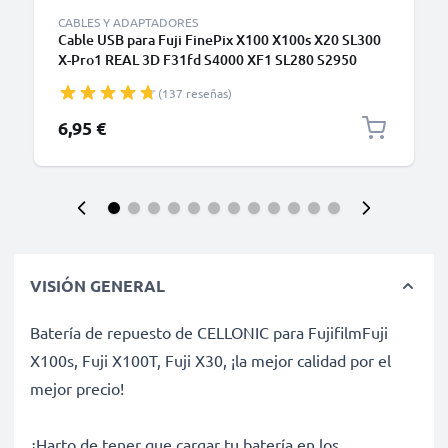
CABLES Y ADAPTADORES
Cable USB para Fuji FinePix X100 X100s X20 SL300
X-Pro1 REAL 3D F31fd S4000 XF1 SL280 S2950
T595 - Cable de Carga y Datos 8 Pin Camera Mini
(137 reseñas)
USB B 2.0 de 1.5m negro PVC
6,95 €
VISIÓN GENERAL
Batería de repuesto de CELLONIC para FujifilmFuji
X100s, Fuji X100T, Fuji X30, ¡la mejor calidad por el
mejor precio!
¿Harto de tener que cargar tu batería en los