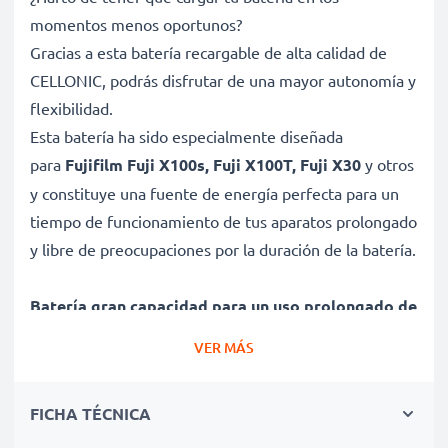
momentos menos oportunos?
Gracias a esta batería recargable de alta calidad de
CELLONIC, podrás disfrutar de una mayor autonomía y
flexibilidad.
Esta batería ha sido especialmente diseñada
para
Fujifilm Fuji X100s, Fuji X100T, Fuji X30
y otros
y constituye una fuente de energía perfecta para un
tiempo de funcionamiento de tus aparatos prolongado
y libre de preocupaciones por la duración de la batería.
Batería gran capacidad para un uso prolongado de
tu dispositivo Fujifilm Fuji X100s, Fuji X100T, Fuji
VER MÁS
X30
✔ Batería recargable con gran capacidad 1800mAh y
FICHA TÉCNICA
3.6V - 3.7V